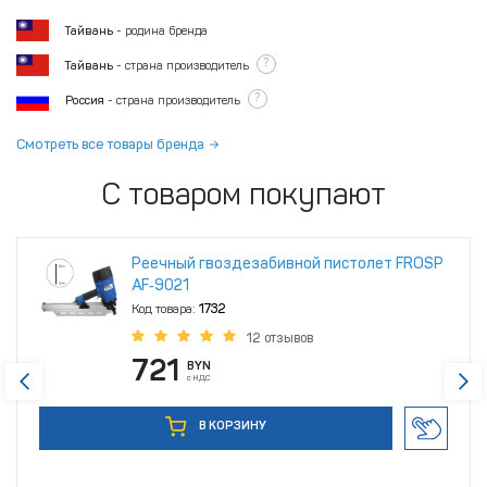
Тайвань
- родина бренда
?
Тайвань
- страна производитель
?
Россия
- страна производитель
Смотреть все товары бренда
С товаром покупают
Реечный гвоздезабивной пистолет FROSP
AF‑9021
Код товара:
1732
12 отзывов
721
BYN
с НДС
В КОРЗИНУ