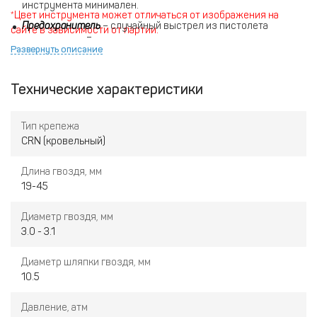
инструмента минимален.
*Цвет инструмента может отличаться от изображения на
Предохранитель
– случайный выстрел из пистолета
сайте в зависимости от партии.
невозможен. Для выстрела нужно плотно прижать носик к
Развернуть описание
материалу.
Компактность
– инструмент легко удерживать даже одной
Технические характеристики
рукой.
Не создает искры
– нет риска поджечь
Тип крепежа
легковоспламеняющиеся материалы.
CRN (кровельный)
Длина гвоздя, мм
19-45
Диаметр гвоздя, мм
3.0 - 3.1
Диаметр шляпки гвоздя, мм
10.5
Давление, атм