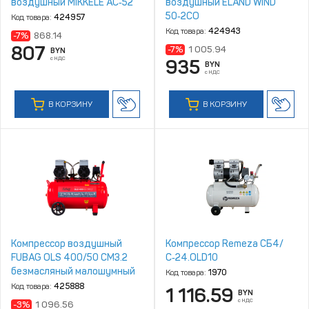
воздушный MIKKELE AC‑52
воздушный ELAND WIND
50‑2CO
Код товара:
424957
Код товара:
424943
-7%
868.14
807
-7%
1 005.94
BYN
с НДС
935
BYN
с НДС
В КОРЗИНУ
В КОРЗИНУ
Компрессор воздушный
Компрессор Remeza СБ4/
FUBAG OLS 400/50 CM3.2
С‑24.OLD10
безмасляный малошумный
Код товара:
1970
Код товара:
425888
1 116.59
BYN
с НДС
-3%
1 096.56