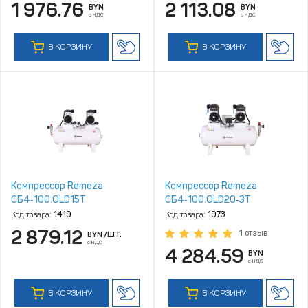
1 976.76
2 113.08
BYN
BYN
с НДС
с НДС
В КОРЗИНУ
В КОРЗИНУ
Компрессор Remeza
Компрессор Remeza
СБ4‑100.OLD15T
СБ4‑100.OLD20‑3T
Код товара:
1419
Код товара:
1973
2 879.12
1 отзыв
BYN
/ШТ.
с НДС
4 284.59
BYN
с НДС
В КОРЗИНУ
В КОРЗИНУ