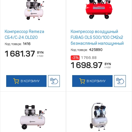
Компрессор Remeza
Компрессор воздушный
СБ4/C‑24.OLD20
FUBAG OLS 500/100 CM2х2
безмасляный малошумный
Код товара:
1416
Код товара:
425890
1 681.37
BYN
с НДС
-3%
1 766.88
1 698.97
BYN
с НДС
В КОРЗИНУ
В КОРЗИНУ