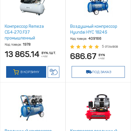
Компрессор Remeza
Воздушный компрессор
СБ4‑270.F37
Hyundai HYC 1824S
промышленный
Код товара:
409166
Код товара:
1978
5 отзывов
13 865.14
BYN
/ШТ.
686.67
BYN
с НДС
с НДС
В КОРЗИНУ
ПОД ЗАКАЗ