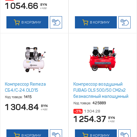
1 054.66
BYN
с НДС
В КОРЗИНУ
В КОРЗИНУ
Компрессор Remeza
Компрессор воздушный
СБ4/C‑24.OLD15
FUBAG OLS 500/50 CM2х2
безмасляный малошумный
Код товара:
1415
Код товара:
425889
1 304.84
BYN
с НДС
-3%
1 304.28
1 254.37
BYN
с НДС
В КОРЗИНУ
В КОРЗИНУ