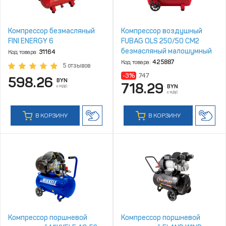
Компрессор безмасляный
Компрессор воздушный
FINI ENERGY 6
FUBAG OLS 250/50 CM2
безмасляный малошумный
Код товара:
31164
Код товара:
425887
5 отзывов
-3%
747
598.26
BYN
718.29
с НДС
BYN
с НДС
В КОРЗИНУ
В КОРЗИНУ
Компрессор поршневой
Компрессор поршневой