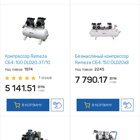
Компрессор Remeza
Безмасляный компрессор
СБ4‑100.OLD20‑3T/10
Remeza СБ4‑150.OLD20x3
Код товара:
1974
Код товара:
2245
7 790.17
1 отзыв
BYN
с НДС
5 141.51
BYN
с НДС
В КОРЗИНУ
В КОРЗИНУ