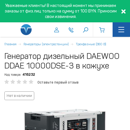
Уважаемые клиенты! В настоящий момент мы принимаем
заказы от физ.лиц только на сумму от 100 BYN. Приносим
свои извинения.
Главная
Генераторы (электростанции)
Трехфазные (380 В)
Генератор дизельный DAEWOO
DDAE 10000DSE-3 в кожухе
Код товара:
416232
Оставьте первый отзыв
Нет в наличии