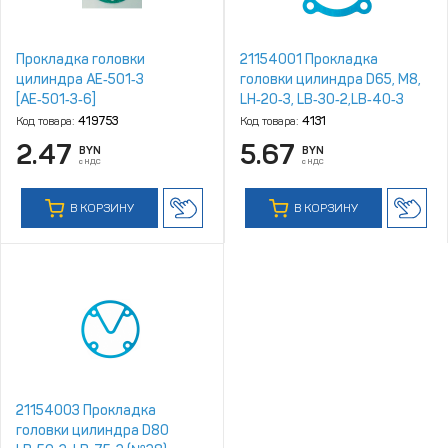
Прокладка головки
21154001 Прокладка
цилиндра AE‑501‑3
головки цилиндра D65, M8,
[AE‑501‑3‑6]
LH‑20‑3, LB‑30‑2,LB‑40‑3
(№25)
Код товара:
419753
Код товара:
4131
2.47
5.67
BYN
BYN
с НДС
с НДС
В КОРЗИНУ
В КОРЗИНУ
21154003 Прокладка
головки цилиндра D80