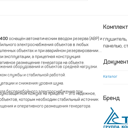
Комплек
Т400
оснащён автоматическим вводом резерва (АВР) и
глушитель,
бильного электроснабжения объектов в любых
панелью, с
шленных объектах и при аварийном резервировании.
 эксплуатации, а прицепная конструкция
Докумен
ативное размещение генератора на объекте.
жения оборудования и объектов средней нагрузки.
ком службы и стабильной работой.
Каталог
атации и снижения уровня шума.
 для бесперебойного электроснабжения при
шумозащитном кожухе на прицепе — это надежное,
Бренд
объектов, которым необходим стабильный источник
ещения и оперативного размещения генератора.
я безопасную эксплуатацию и предотвращение