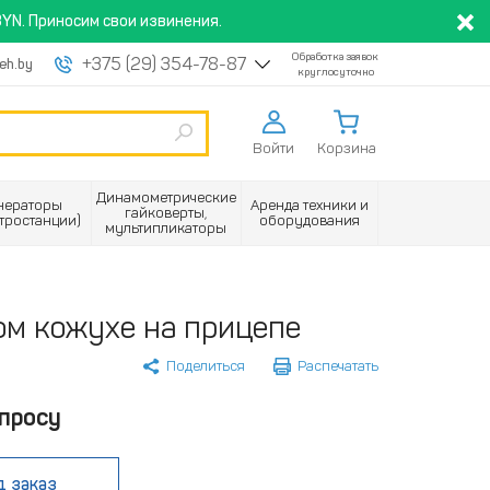
YN. Приносим свои извинения.
Обработка заявок
+375 (29) 354-78-87
eh.by
круглосуточно
Войти
Корзина
Динамометрические
нераторы
Аренда техники и
гайковерты,
ктростанции)
оборудования
мультипликаторы
м кожухе на прицепе
Поделиться
Распечатать
просу
д заказ