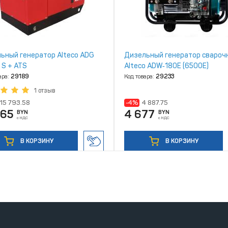
ьный генератор Alteco ADG
Дизельный генератор свароч
 S + ATS
Alteco ADW‑180E (6500Е)
ара:
29189
Код товара:
29233
1 отзыв
15 793.58
-4%
4 887.75
865
4 677
BYN
BYN
с НДС
с НДС
В КОРЗИНУ
В КОРЗИНУ