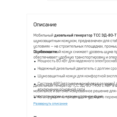
Описание
Мобильный
дизельный генератор ТСС ЭД-80-
шумозащитным кожухом, предназначен для ста
условиях — на строительных площадках, промы
Шумозащитный кожух снижает уровень шума при
Особенности:
обеспечивает удобную транспортировку и опер
Мощность 80 кВт для надежного электроснаб
Надежный дизельный двигатель с долгим сро
Шумозащитный кожух для комфортной эксплу
Система АВР (автоматический ввод резерва)
Дизельный генератор ТСС ЭД-80-Т400 с АВР в 
отключении основной сети.
мобильное и автоматизированное решение для 
электроэнергии с низким уровнем шума.
Конструкция на прицепе для удобного перем
Развернуть описание
Система контроля и защиты, обеспечивающа
перегрузок.