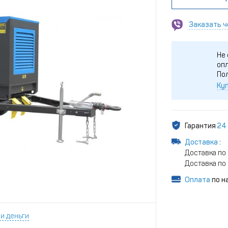
Заказать ч
Не 
опл
По
Куп
Гарантия
24
Доставка
:
Доставка по 
Доставка по 
Оплата
по н
и деньги