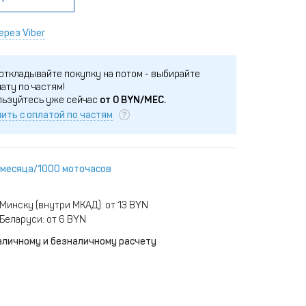
ерез Viber
откладывайте покупку на потом - выбирайте
ату по частям!
льзуйтесь уже сейчас
от
0
BYN/МЕС.
ить с оплатой по частям
 месяца/1000 моточасов
Минску (внутри МКАД): от 13 BYN
Беларуси: от 6 BYN
аличному и безналичному расчету