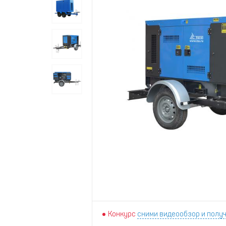
Конкурс
сними видеообзор и получ