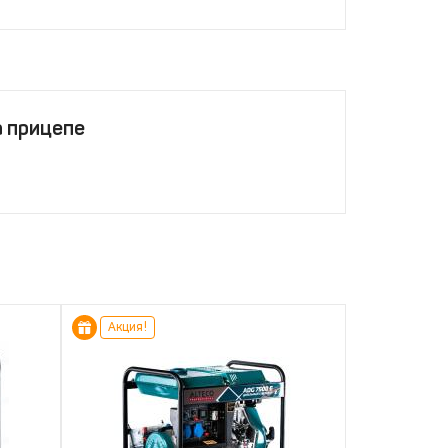
а прицепе
Акция!
Акция!