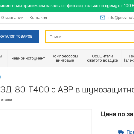
момент мы принимаем заказы от физ.лиц только на сумму от 100 B
О компании
Контакты
info@pnevmot
КАТАЛОГ ТОВАРОВ
ы
Компрессоры
Осушители
Ге
Пневмоинструмент
винтовые
сжатого воздуха
(эле
)
 ЭД-80-Т400 с АВР в шумозащитно
 отзыв
Цена по за
По