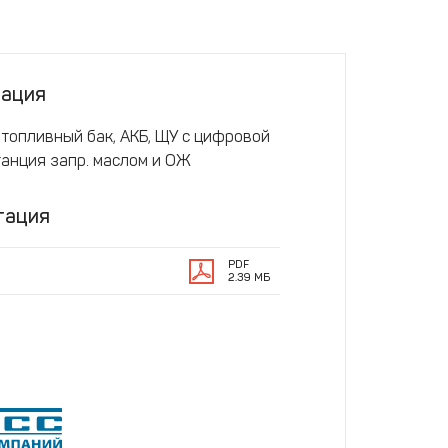
тация
 топливный бак, АКБ, ЩУ с цифровой
танция запр. маслом и ОЖ
тация
PDF
2.39 МБ