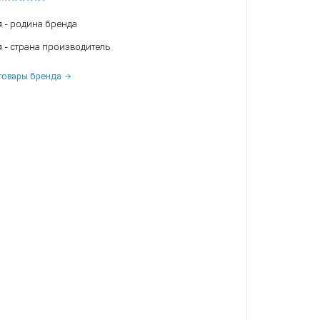
я
- родина бренда
я
- страна производитель
товары бренда