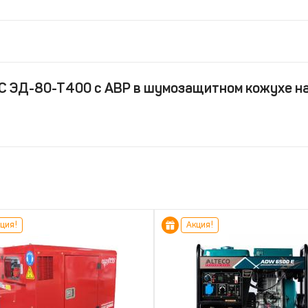
С ЭД-80-Т400 с АВР в шумозащитном кожухе н
ция!
Акция!