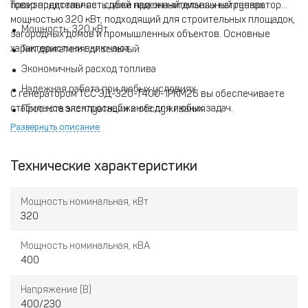
производительность даже при значительных нагрузках.
Товар представляет собой надежный дизельный генератор
мощностью 320 кВт, подходящий для строительных площадок,
Мощность: 320 кВт
загородных домов и промышленных объектов. Основные
характеристики включают:
Тип двигателя: дизельный
Экономичный расход топлива
Надежная работа при любых условиях
С генератором TСС ЭД-320-Т400-1РКМ26 вы обеспечиваете
стабильное электроснабжение для любых задач.
Простота эксплуатации и обслуживания
Развернуть описание
Технические характеристики
Мощность номинальная, кВт
320
Мощность номинальная, кВА
400
Напряжение (В)
400/230