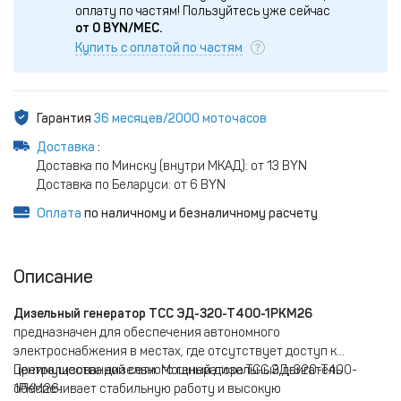
оплату по частям!
Пользуйтесь уже сейчас
от
0
BYN/МЕС.
Купить с оплатой по частям
Гарантия
36 месяцев/2000 моточасов
Доставка
:
Доставка по Минску (внутри МКАД): от 13 BYN
Доставка по Беларуси: от 6 BYN
Оплата
по наличному и безналичному расчету
Описание
Дизельный генератор ТСС ЭД-320-Т400-1РКМ26
предназначен для обеспечения автономного
электроснабжения в местах, где отсутствует доступ к
централизованной сети. Мощный дизельный двигатель
Преимущества дизельного генератора TСС ЭД-320-Т400-
обеспечивает стабильную работу и высокую
1РКМ26: