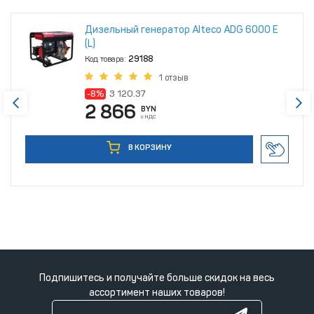
Дизельный генератор Alteco ADG 6000 Е
(L)
Код товара:
29188
1 отзыв
-8%
3 120.37
2 866
BYN
с НДС
В КОРЗИНУ
Подпишитесь и получайте больше скидок на весь
ассортимент наших товаров!