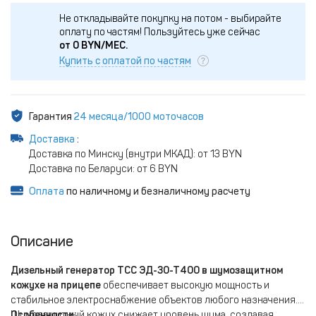
Не откладывайте покупку на потом - выбирайте
оплату по частям!
Пользуйтесь уже сейчас
от
0
BYN/МЕС.
Купить с оплатой по частям
Гарантия
24 месяца/1000 моточасов
Доставка
:
Доставка по Минску (внутри МКАД): от 13 BYN
Доставка по Беларуси: от 6 BYN
Оплата
по наличному и безналичному расчету
Описание
Дизельный генератор ТСС ЭД-30-Т400 в шумозащитном
кожухе на прицепе
обеспечивает высокую мощность и
стабильное электроснабжение объектов любого назначения.
Шумозащитный кожух снижает уровень шума, создавая
Особенности: