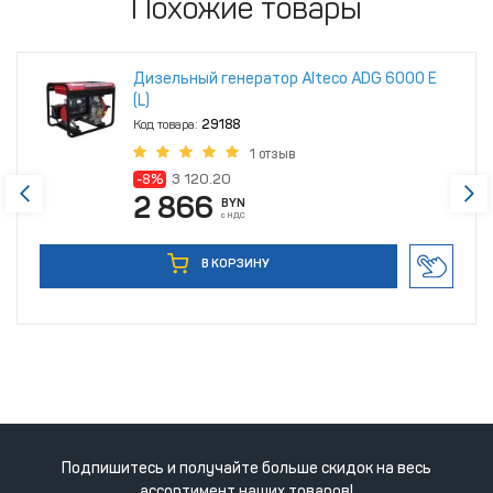
Похожие товары
Дизельный генератор Alteco ADG 6000 Е
(L)
Код товара:
29188
1 отзыв
-8%
3 120.20
2 866
BYN
с НДС
В КОРЗИНУ
Подпишитесь и получайте больше скидок на весь
ассортимент наших товаров!