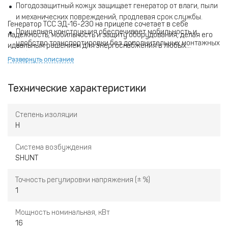
Погодозащитный кожух защищает генератор от влаги, пыли
и механических повреждений, продлевая срок службы.
Генератор ТСС ЭД-16-230 на прицепе сочетает в себе
Прицепная конструкция обеспечивает мобильность и
надежность, мобильность и защиту оборудования, делая его
удобство транспортировки без дополнительных монтажных
идеальным решением для энергоснабжения в любых
работ.
условиях.
Развернуть описание
Дизельный двигатель отличается высокой надежностью и
экономичностью, позволяя длительно работать без частого
Технические характеристики
обслуживания.
Система контроля и защиты предотвращает перегрузки и
Степень изоляции
неполадки, обеспечивая безопасную эксплуатацию.
Н
Система возбуждения
SHUNT
Точность регулировки напряжения (± %)
1
Мощность номинальная, кВт
16