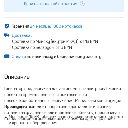
Купить с оплатой по частям
Гарантия
24 месяца/1000 моточасов
Доставка
:
Доставка по Минску (внутри МКАД): от 13 BYN
Доставка по Беларуси: от 6 BYN
Оплата
по наличному и безналичному расчету
Описание
Генератор предназначен для автономного электроснабжения
объектов промышленного, строительного и
сельскохозяйственного назначения. Мобильная конструкция
на прицепе позволяет оперативно доставлять источник
Преимущества:
питания на удалённые или временные объекты, обеспечивая
Мощность 16 кВт обеспечивает надежное питание среднего
стабильное энергоснабжение в любых погодных условиях.
и крупного оборудования.