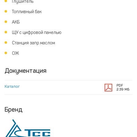
Глушитель
Топливный бак
АКБ
ЩУ с цифровой панелью
Станция запр.маслом
ОЖ
Документация
PDF
Каталог
2.39 МБ
Бренд