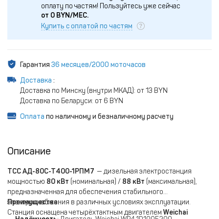
оплату по частям!
Пользуйтесь уже сейчас
от
0
BYN/МЕС.
Купить с оплатой по частям
Гарантия
36 месяцев/2000 моточасов
Доставка
:
Доставка по Минску (внутри МКАД): от 13 BYN
Доставка по Беларуси: от 6 BYN
Оплата
по наличному и безналичному расчету
Описание
ТСС АД-80С-Т400-1РПМ7
— дизельная электростанция
мощностью
80 кВт
(номинальная) /
88 кВт
(максимальная),
предназначенная для обеспечения стабильного
электроснабжения в различных условиях эксплуатации.
Преимущества:
Станция оснащена четырёхтактным двигателем
Weichai