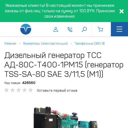
Уважаемые клиенты! В настоящий момент мы принимаем
заказы от физ.лиц только на сумму от 100 BYN. Приносим
свои извинения.
Главная
Генераторы (электростанции)
Трехфазные (380 В)
Дизельный генератор ТСС
АД-80C-Т400-1РМ15 (генератор
TSS-SA-80 SAE 3/11,5 (М1))
Код товара:
426560
Оставьте первый отзыв