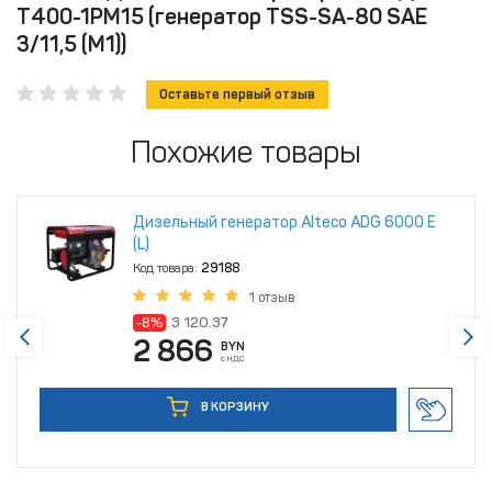
Т400-1РМ15 (генератор TSS-SA-80 SAE
3/11,5 (М1))
Оставьте первый отзыв
Похожие товары
Дизельный генератор Alteco ADG 6000 Е
(L)
Код товара:
29188
1 отзыв
-8%
3 120.37
2 866
BYN
с НДС
В КОРЗИНУ