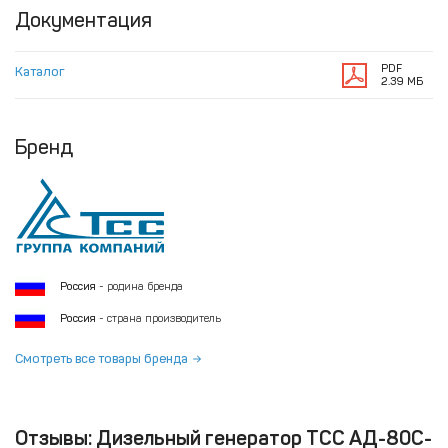
Увеличенная гарантия сроком до 3 лет, либо 2000
Документация
моточасов наработки, в зависимости от того, что наступит
раньше.
PDF
Каталог
2.39 МБ
Бренд
Россия
- родина бренда
Россия
- страна производитель
Смотреть все товары бренда
Отзывы: Дизельный генератор ТСС АД-80C-