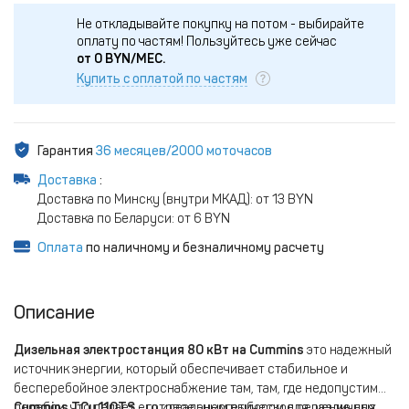
Не откладывайте покупку на потом - выбирайте
оплату по частям!
Пользуйтесь уже сейчас
от
0
BYN/МЕС.
Купить с оплатой по частям
Гарантия
36 месяцев/2000 моточасов
Доставка
:
Доставка по Минску (внутри МКАД): от 13 BYN
Доставка по Беларуси: от 6 BYN
Оплата
по наличному и безналичному расчету
Описание
Дизельная электростанция 80 кВт на Cummins
это надежный
источник энергии, который обеспечивает стабильное и
бесперебойное электроснабжение там, там, где недопустим
перебои, что делает его идеальным выбором для различных
Cummins TCu 110TS
- готовое энергетическое решение для