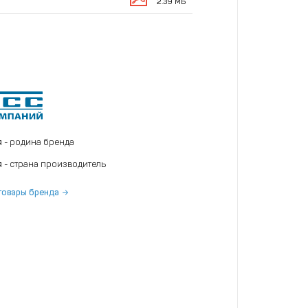
2.39 МБ
я
- родина бренда
я
- страна производитель
товары бренда