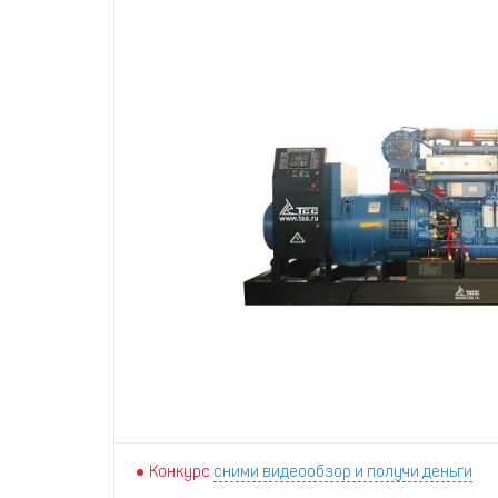
Конкурс
сними видеообзор и получи деньги