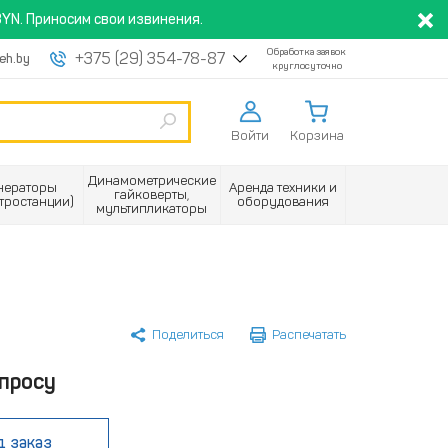
YN. Приносим свои извинения.
Обработка заявок
+375 (29) 354-78-87
eh.by
круглосуточно
Войти
Корзина
Динамометрические
нераторы
Аренда техники и
гайковерты,
ктростанции)
оборудования
мультипликаторы
Поделиться
Распечатать
просу
д заказ