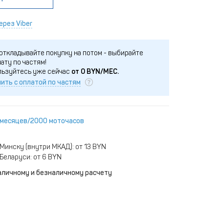
ерез Viber
откладывайте покупку на потом - выбирайте
ату по частям!
льзуйтесь уже сейчас
от
0
BYN/МЕС.
ить с оплатой по частям
 месяцев/2000 моточасов
Минску (внутри МКАД): от 13 BYN
Беларуси: от 6 BYN
аличному и безналичному расчету