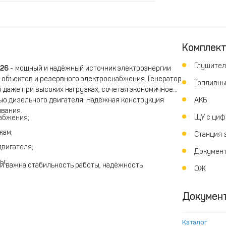
Комплек
Глушител
26 -
мощный и надёжный источник электроэнергии
объектов и резервного электроснабжения. Генератор
Топливны
 даже при высоких нагрузках, сочетая экономичное
ю дизельного двигателя. Надёжная конструкция
АКБ
ивания.
ЩУ с циф
абжения;
кам;
Станция 
двигателя;
Докумен
ы;
ки важна стабильность работы, надёжность
ОЖ
Докумен
Каталог