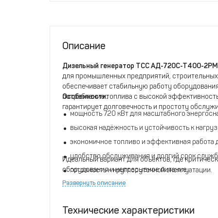
Описание
Дизельный генератор ТСС АД-720С-Т400-2РМ
для промышленных предприятий, строительных 
обеспечивает стабильную работу оборудования
потребление топлива с высокой эффективность
Особенности:
гарантирует долговечность и простоту обслуж
мощность 720 кВт для масштабного энергосн
высокая надёжность и устойчивость к нагруз
экономичное топливо и эффективная работа 
удобство обслуживания и долгий срок служб
Идеальный вариант для объектов, где критичес
оборудования и непрерывное питание.
готовность к круглосуточной эксплуатации.
Развернуть описание
Технические характеристики