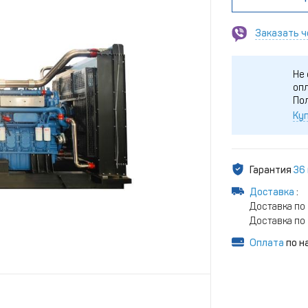
Заказать ч
Не 
опл
По
Куп
Гарантия
36
Доставка
:
Доставка по 
Доставка по 
Оплата
по н