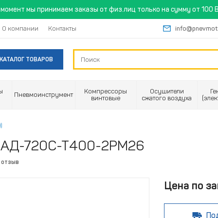
момент мы принимаем заказы от физ.лиц только на сумму от 100 B
О компании
Контакты
info@pnevmot
КАТАЛОГ ТОВАРОВ
ы
Компрессоры
Осушители
Ге
Пневмоинструмент
винтовые
сжатого воздуха
(эле
)
С АД-720С-Т400-2РМ26
 отзыв
Цена по за
По