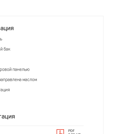
тация
ь
й бак
ровой панелью
заправлена маслом
тация
тация
PDF