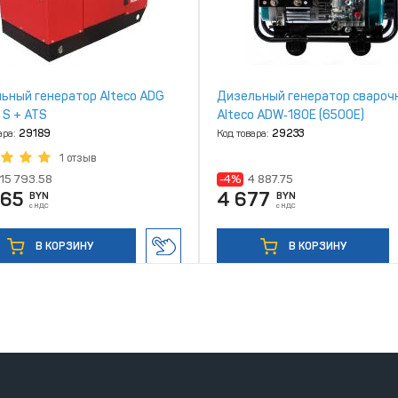
ьный генератор Alteco ADG
Дизельный генератор свароч
 S + ATS
Alteco ADW‑180E (6500Е)
ара:
29189
Код товара:
29233
1 отзыв
15 793.58
-4%
4 887.75
865
4 677
BYN
BYN
с НДС
с НДС
В КОРЗИНУ
В КОРЗИНУ