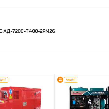
СС АД-720С-Т400-2РМ26
ция!
Акция!