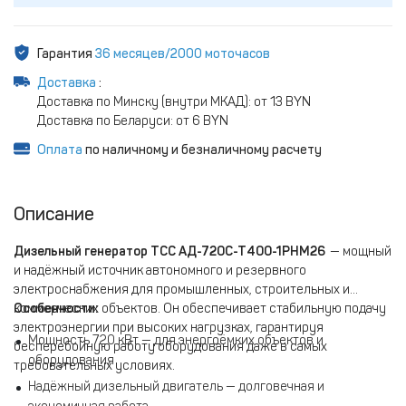
Гарантия
36 месяцев/2000 моточасов
Доставка
:
Доставка по Минску (внутри МКАД): от 13 BYN
Доставка по Беларуси: от 6 BYN
Оплата
по наличному и безналичному расчету
Описание
Дизельный генератор
ТСС АД-720С-Т400-1РНМ26
— мощный
и надёжный источник автономного и резервного
электроснабжения для промышленных, строительных и
коммерческих объектов. Он обеспечивает стабильную подачу
Особенности:
электроэнергии при высоких нагрузках, гарантируя
Мощность 720 кВт — для энергоёмких объектов и
бесперебойную работу оборудования даже в самых
оборудования
требовательных условиях.
Надёжный дизельный двигатель — долговечная и