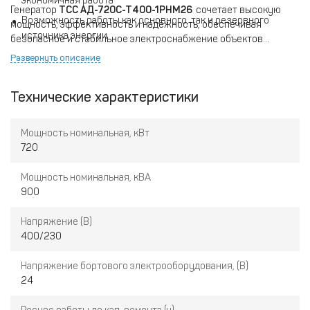
экономичная работа
Генератор
ТСС АД-720С-Т400-1РНМ26
сочетает высокую
Возможность работы как основного, так и резервного
мощность, эффективность и надёжность, обеспечивая
источника энергии
безопасное и стабильное электроснабжение объектов
различного назначения.
Простое управление и обслуживание
Развернуть описание
Соответствие российским и международным стандартам
качества
Технические характеристики
Мощность номинальная, кВт
720
Мощность номинальная, кВА
900
Напряжение (В)
400/230
Напряжение бортового электрооборудования, (В)
24