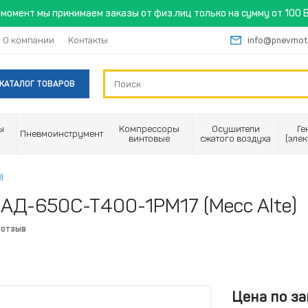
момент мы принимаем заказы от физ.лиц только на сумму от 100 B
О компании
Контакты
info@pnevmot
КАТАЛОГ ТОВАРОВ
ы
Компрессоры
Осушители
Ге
Пневмоинструмент
винтовые
сжатого воздуха
(эле
)
АД-650С-Т400-1РМ17 (Mecc Alte)
 отзыв
Цена по за