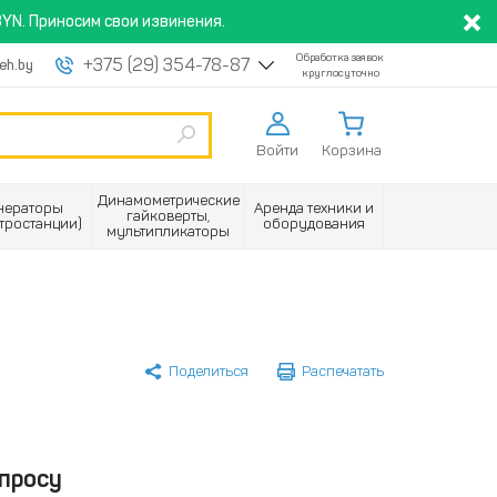
YN. Приносим свои извинения.
Обработка заявок
+375 (29) 354-78-87
eh.by
круглосуточно
Войти
Корзина
Динамометрические
нераторы
Аренда техники и
гайковерты,
ктростанции)
оборудования
мультипликаторы
Поделиться
Распечатать
просу