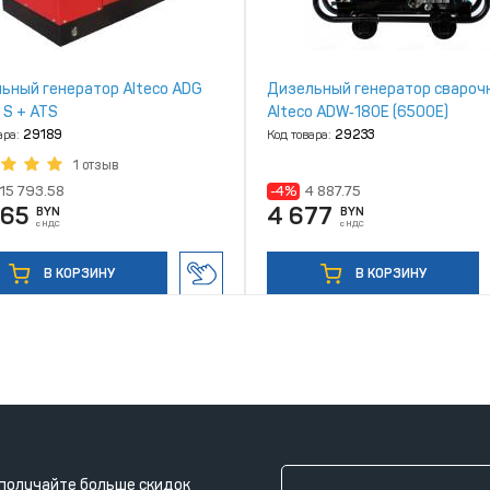
ьный генератор Alteco ADG
Дизельный генератор свароч
 S + ATS
Alteco ADW‑180E (6500Е)
ара:
29189
Код товара:
29233
1 отзыв
15 793.58
-4%
4 887.75
865
4 677
BYN
BYN
с НДС
с НДС
В КОРЗИНУ
В КОРЗИНУ
получайте больше скидок