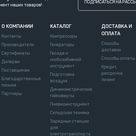
ПОДПИСАТЬСЯ НА РАСС
мент наших товаров!
О КОМПАНИИ
КАТАЛОГ
ДОСТАВКА И
ОПЛАТА
Контакты
Компрессоры
Способы
Производители
Генераторы
доставки
Сертификаты
Гвозде и
Способы оплаты
скобозабивной
Дилерам
инструмент
Кредит,
Поставщикам
рассрочка,
Подготовка
Благодарственные
лизинг
воздуха
письма
Динамометрические
Партнеры
гайковерты
Пневмоинструмент
Складская техника
Зарядные станции
для
электротранспорта