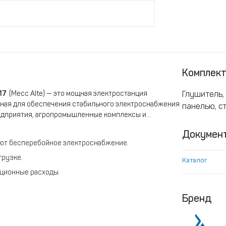
Комплек
17
(Mecc Alte) — это мощная электростанция
Глушитель,
ная для обеспечения стабильного электроснабжения
панелью, с
едприятия, агропромышленные комплексы и
Докумен
ют бесперебойное электроснабжение.
грузке.
Каталог
ационные расходы.
стей.
Бренд
атических условиях.