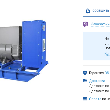
СООБЩИТЬ 
Заказать ч
Не 
опл
По
Куп
Гарантия
36
Доставка
:
Доставка по 
Доставка по 
Оплата
по н