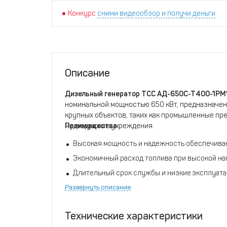
Конкурс
сними видеообзор и получи деньги
Описание
Дизельный генератор ТСС АД-650С-Т400-1РМ
номинальной мощностью 650 кВт, предназначен
крупных объектов, таких как промышленные пр
медицинские учреждения.
Преимущества:
Высокая мощность и надежность обеспечива
Экономичный расход топлива при высокой на
Длительный срок службы и низкие эксплуат
Развернуть описание
Простота обслуживания и доступность запча
Подходит для эксплуатации в различных клим
Технические характеристики