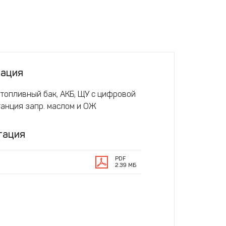
тация
 топливный бак, АКБ, ЩУ с цифровой
танция запр. маслом и ОЖ
тация
PDF
2.39 МБ