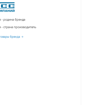
я
- родина бренда
я
- страна производитель
товары бренда