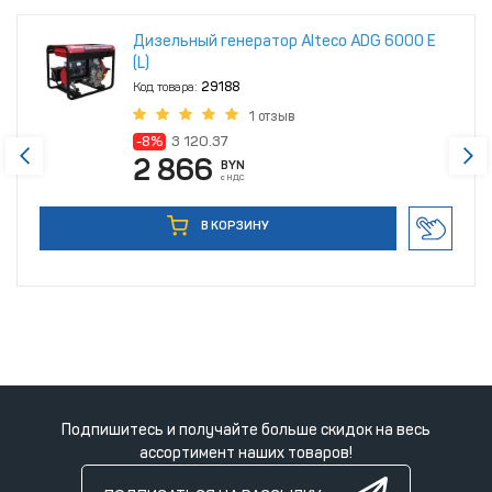
Дизельный генератор Alteco ADG 6000 Е
(L)
Код товара:
29188
1 отзыв
-8%
3 120.37
2 866
BYN
с НДС
В КОРЗИНУ
Подпишитесь и получайте больше скидок на весь
ассортимент наших товаров!