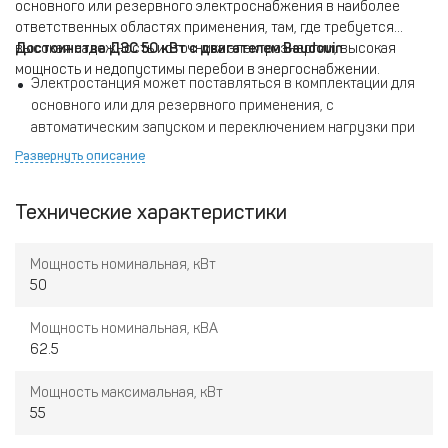
основного или резервного электроснабжения в наиболее
ответственных областях применения, там, где требуется
высокая надежность источника электроэнергии, высокая
Достоинства ДЭС 50 кВт с двигателем Baudouin
мощность и недопустимы перебои в энергоснабжении.
Электростанция может поставляться в комплектации для
основного или для резервного применения, с
автоматическим запуском и переключением нагрузки при
отказе внешней сети и её остановкой в случае её
Развернуть описание
восстановления. При исполнении для резервного
использования электростанция штатно комплектуется
Технические характеристики
электроподогревателем охлаждающей жидкости и
автоматическим зарядным устройством аккумулятора.
Мощность номинальная, кВт
Интеллектуальный контроллер Lovato RGK600 системы
50
управления обеспечивает предупреждение оператора и
защиту электростанции при различных ненормальных или
Мощность номинальная, кВА
аварийных ситуациях и мониторинг параметров
62.5
электростанции и внешней сети, с его помощью
обеспечивается возможность применения электростанции
Мощность максимальная, кВт
как в качестве основного, так и в качестве резервного
55
источника электроснабжения.