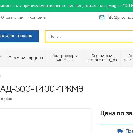
момент мы принимаем заказы от физ.лиц только на сумму от 100 B
О компании
Контакты
info@pnevmot
КАТАЛОГ ТОВАРОВ
ы
Компрессоры
Осушители
Ге
Пневмоинструмент
винтовые
сжатого воздуха
(эле
)
С АД-50C-Т400-1РКМ9
й отзыв
Цена по за
По