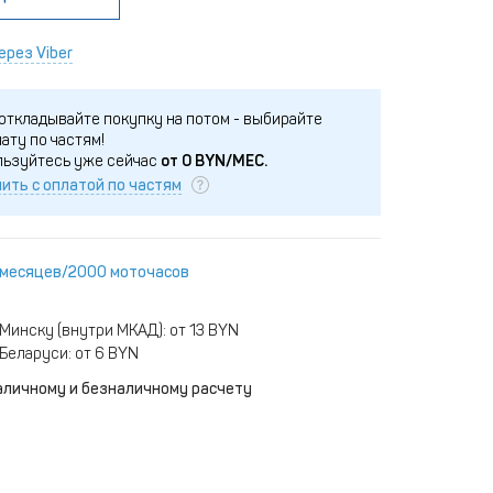
ерез Viber
откладывайте покупку на потом - выбирайте
ату по частям!
льзуйтесь уже сейчас
от
0
BYN/МЕС.
ить с оплатой по частям
 месяцев/2000 моточасов
Минску (внутри МКАД): от 13 BYN
Беларуси: от 6 BYN
аличному и безналичному расчету