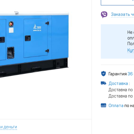
Заказать ч
Не 
опл
По
Куп
Гарантия
36
Доставка
:
Доставка по 
Доставка по 
Оплата
по н
и деньги