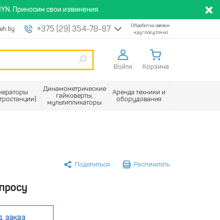
YN. Приносим свои извинения.
Обработка заявок
+375 (29) 354-78-87
eh.by
круглосуточно
Войти
Корзина
Динамометрические
нераторы
Аренда техники и
гайковерты,
ктростанции)
оборудования
мультипликаторы
Поделиться
Распечатать
просу
д заказ