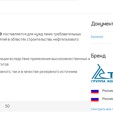
Докумен
М9
поставляется для нужд таких требовательных
Каталог
ятий в областях строительства, нефтегазового
Бренд
атации вследствие применения высококачественных и
атов.
вного, так и в качестве резервного источника
х двигателей.
Росси
Росси
50
Смотреть все 