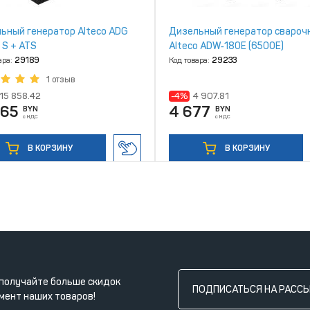
ьный генератор Alteco ADG
Дизельный генератор свароч
 S + ATS
Alteco ADW‑180E (6500Е)
ара:
29189
Код товара:
29233
1 отзыв
15 858.42
-4%
4 907.81
865
4 677
BYN
BYN
с НДС
с НДС
В КОРЗИНУ
В КОРЗИНУ
получайте больше скидок
ПОДПИСАТЬСЯ НА РАСС
мент наших товаров!