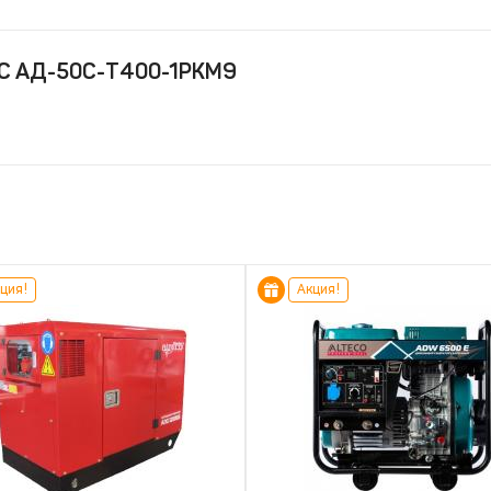
СС АД-50C-Т400-1РКМ9
ция!
Акция!