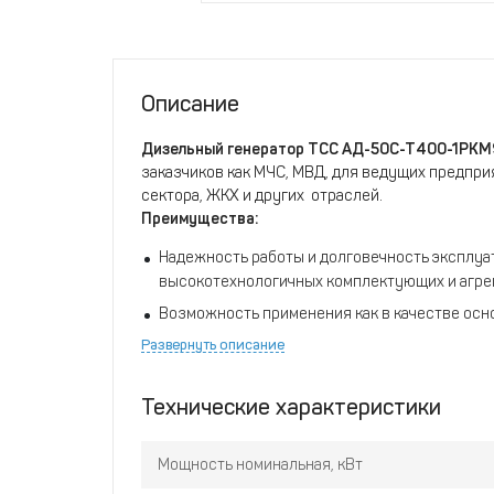
Описание
Дизельный генератор ТСС АД-50С-Т400-1РК
заказчиков как МЧС, МВД, для ведущих предпри
сектора, ЖКХ и других отраслей.
Преимущества:
Надежность работы и долговечность эксплу
высокотехнологичных комплектующих и агрег
Возможность применения как в качестве осно
электроснабжения.
Развернуть описание
Производятся на основе конструкций судовы
Увеличенный ресурс работы двигателей.
Технические характеристики
Эффективный запуск в холодное время года.
Мощность номинальная, кВт
Низкий расход топлива и моторного масла.