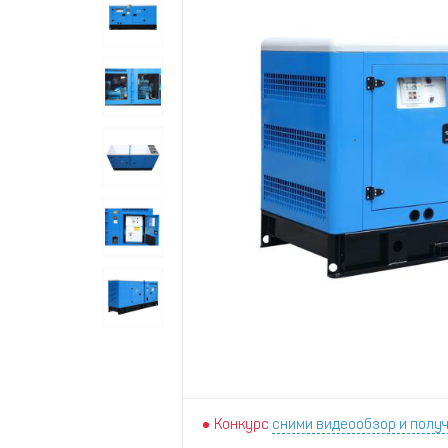
Конкурс
сними видеообзор и получ