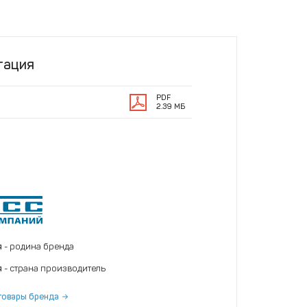
тация
PDF
2.39 МБ
я
- родина бренда
я
- страна производитель
товары бренда