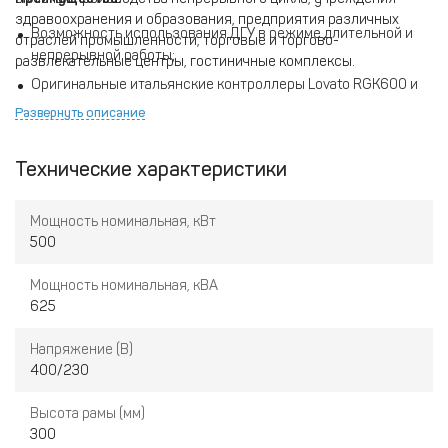
здравоохранения и образования, предприятия различных
Возможность использования ДГУ в режиме длительной и
отраслей промышленности, торговые и торгово-
непрерывной работы;
развлекательные центры, гостиничные комплексы.
Оригинальные итальянские контроллеры Lovato RGK600 и
RGK800
Развернуть описание
Оригинальные двигатели и радиаторы Doosan
Воздушные фильтры высокой производительности
Технические характеристики
Сдвоенные топливные фильтры
Мощность номинальная, кВт
Сдвоенные масляные фильтры
500
Сменные масляные и топливные фильтры входят в комплект
поставки (для ТО на 50 моточасов)
Мощность номинальная, кВА
625
Напряжение (В)
400/230
Высота рамы (мм)
300