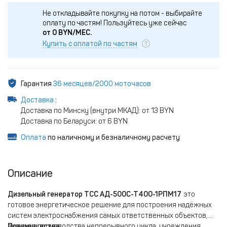
Не откладывайте покупку на потом - выбирайте
оплату по частям!
Пользуйтесь уже сейчас
от
0
BYN/МЕС.
Купить с оплатой по частям
Гарантия
36 месяцев/2000 моточасов
Доставка
:
Доставка по Минску (внутри МКАД): от 13 BYN
Доставка по Беларуси: от 6 BYN
Оплата
по наличному и безналичному расчету
Описание
Дизельный генератор ТСС АД-500С-Т400-1РПМ17
это
готовое энергетическое решение для построения надёжных
систем электроснабжения самых ответственных объектов,
включая производства непрерывного цикла, учреждения
Преимущества: