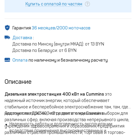
Купить с оплатой по частям
Гарантия
36 месяцев/2000 моточасов
Доставка
:
Доставка по Минску (внутри МКАД): от 13 BYN
Доставка по Беларуси: от 6 BYN
Оплата
по наличному и безналичному расчету
Описание
Дизельная электростанция 400 кВт на Cummins
это
надежный источник энергии, который обеспечивает
стабильное и бесперебойное электроснабжение там, там, где
недопустим перебои, что делает его идеальным выбором для
Достоинства ДЭС 400 кВт с двигателем Cummins
различных сфер, включая производства непрерывного цикла,
Надежность работы и долговечность эксплуатации
учреждения здравоохранения и образования, предприятия
вследствие применения высококачественных и
различных отраслей промышленности, торговые и торгово-