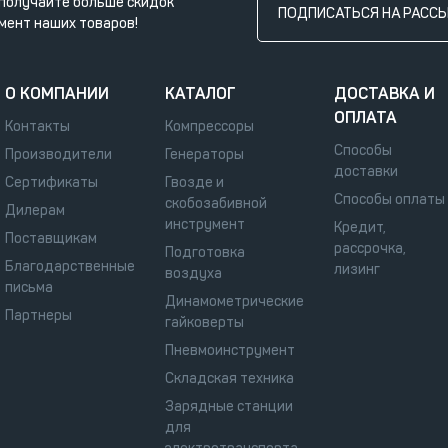
получайте больше скидок
ПОДПИСАТЬСЯ НА РАСС
мент наших товаров!
О КОМПАНИИ
КАТАЛОГ
ДОСТАВКА И
ОПЛАТА
Контакты
Компрессоры
Способы
Производители
Генераторы
доставки
Сертификаты
Гвозде и
Способы оплаты
скобозабивной
Дилерам
инструмент
Кредит,
Поставщикам
рассрочка,
Подготовка
Благодарственные
лизинг
воздуха
письма
Динамометрические
Партнеры
гайковерты
Пневмоинструмент
Складская техника
Зарядные станции
для