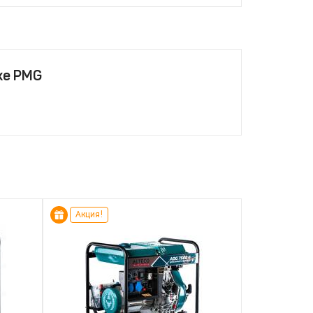
хе PMG
Акция!
Акция!