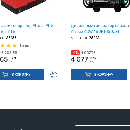
ьный генератор Alteco ADG
Дизельный генератор свароч
 S + ATS
Alteco ADW‑180E (6500Е)
ара:
29189
Код товара:
29233
1 отзыв
15 793.58
-4%
4 887.75
865
4 677
BYN
BYN
с НДС
с НДС
В КОРЗИНУ
В КОРЗИНУ