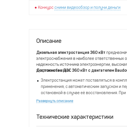
Конкурс
сними видеообзор и получи деньги
Описание
Дизельная электростанция 360 кВт
предназнач
электроснабжения в наиболее ответственных об
надежность источника электроэнергии, высока
энергоснабжении.
Достоинства ДЭС 360 кВт с двигателем Baudo
Электростанция может поставляться в компл
применения, с автоматическим запуском и пе
остановкой в случае её восстановления. Пр
электростанция штатно комплектуется элек
Развернуть описание
автоматическим зарядным устройством акку
Интеллектуальный контроллер Lovato RGK60
Технические характеристики
предупреждение оператора и защиту электр
ситуациях и мониторинг параметров электро