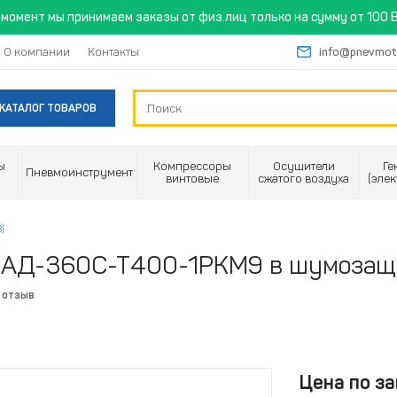
момент мы принимаем заказы от физ.лиц только на сумму от 100 B
О компании
Контакты
info@pnevmot
КАТАЛОГ ТОВАРОВ
ы
Компрессоры
Осушители
Ге
Пневмоинструмент
винтовые
сжатого воздуха
(эле
)
С АД-360С-Т400-1РКМ9 в шумозащ
 отзыв
Цена по за