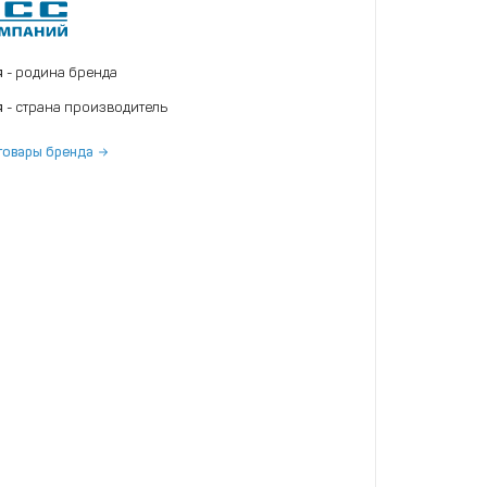
я
- родина бренда
я
- страна производитель
товары бренда