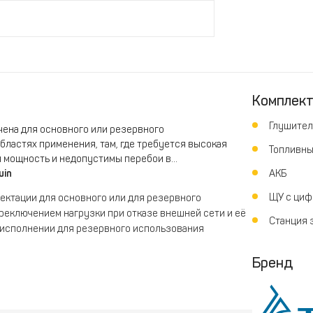
Комплек
Глушител
ена для основного или резервного
ластях применения, там, где требуется высокая
Топливны
я мощность и недопустимы перебои в
uin
АКБ
ЩУ с циф
ектации для основного или для резервного
реключением нагрузки при отказе внешней сети и её
Станция 
и исполнении для резервного использования
троподогревателем охлаждающей жидкости и
мулятора.
Бренд
0 системы управления обеспечивает
останции при различных ненормальных или аварийных
станции и внешней сети, с его помощью