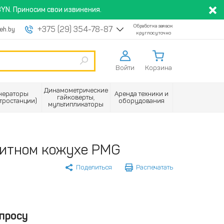
YN. Приносим свои извинения.
Обработка заявок
+375 (29) 354-78-87
eh.by
круглосуточно
Войти
Корзина
Динамометрические
нераторы
Аренда техники и
гайковерты,
ктростанции)
оборудования
мультипликаторы
итном кожухе PMG
Поделиться
Распечатать
просу