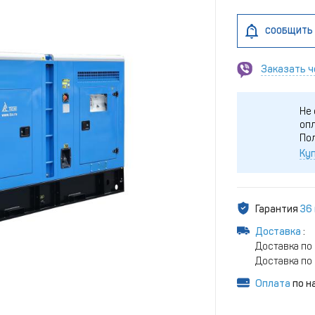
СООБЩИТЬ 
Заказать ч
Не 
опл
По
Куп
Гарантия
36
Доставка
:
Доставка по 
Доставка по 
Оплата
по н