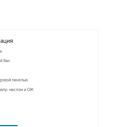
тация
ь
й бак
ровой панелью
запр. маслом и ОЖ