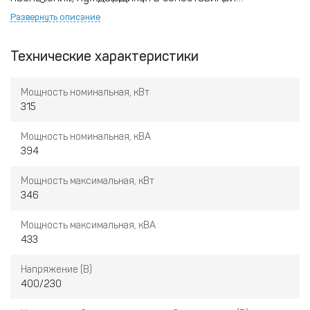
Евразийского союза.
электрической мощности.
Постоянными заказчиками
Развернуть описание
ДЭС на основе двигателей ЯМЗ являются такие
структуры как МЧС, МВД, крупнейшие предприятия
Технические характеристики
ТЭК, АПК и других отраслей
.
Мощность номинальная, кВт
315
Мощность номинальная, кВА
394
Мощность максимальная, кВт
346
Мощность максимальная, кВА
433
Напряжение (В)
400/230