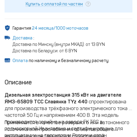
Купить с оплатой по частям
Гарантия
24 месяца/1000 моточасов
Доставка
:
Доставка по Минску (внутри МКАД): от 13 BYN
Доставка по Беларуси: от 6 BYN
Оплата
по наличному и безналичному расчету
Описание
Дизельная электростанция 315 кВт на двигателе
ЯМЗ-65809 ТСС Славянка TYz 440
спроектирована
для производства трёхфазного электрического тока с
частотой 50 Гц и напряжением 400 В. Эта модель
производится серийно на заводе ГК ТСС в
Применяется в качестве резервного или автономного
подмосковной Ивантеевке и сертифицирована для
источника электроснабжения объектов общего
эксплуатации на территории России и стран
назначения, нуждающихся в сопоставимой