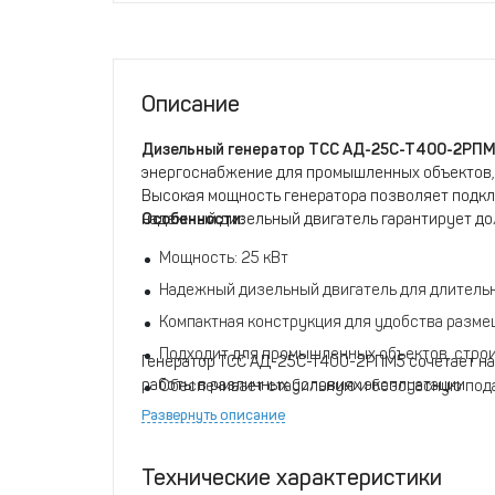
Описание
Дизельный генератор ТСС АД-25С-Т400-2РП
энергоснабжение для промышленных объектов, 
Высокая мощность генератора позволяет подкл
надежный дизельный двигатель гарантирует до
Особенности:
Мощность: 25 кВт
Надежный дизельный двигатель для длитель
Компактная конструкция для удобства разм
Подходит для промышленных объектов, строи
Генератор ТСС АД-25С-Т400-2РПМ5 сочетает н
работы в различных условиях эксплуатации.
Обеспечивает стабильную и безопасную под
Развернуть описание
Технические характеристики