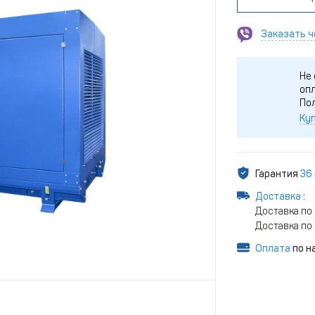
Заказать ч
Не 
опл
По
Куп
Гарантия
36
Доставка
:
Доставка по 
Доставка по 
Оплата
по н