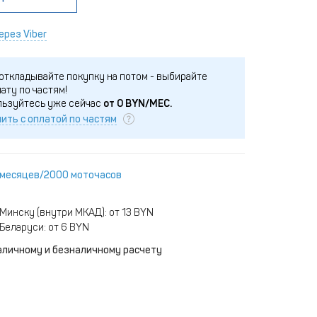
ерез Viber
откладывайте покупку на потом - выбирайте
ату по частям!
льзуйтесь уже сейчас
от
0
BYN/МЕС.
ить с оплатой по частям
 месяцев/2000 моточасов
Минску (внутри МКАД): от 13 BYN
Беларуси: от 6 BYN
аличному и безналичному расчету