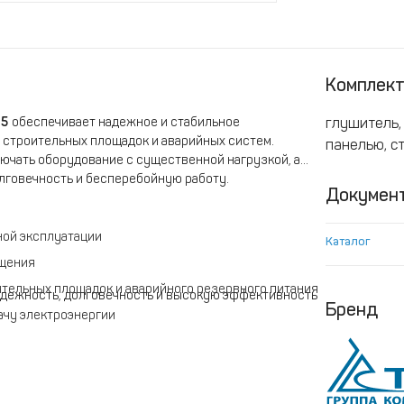
Комплек
М5
обеспечивает надежное и стабильное
глушитель,
строительных площадок и аварийных систем.
панелью, с
ючать оборудование с существенной нагрузкой, а
лговечность и бесперебойную работу.
Докумен
ной эксплуатации
Каталог
ещения
тельных площадок и аварийного резервного питания
адежность, долговечность и высокую эффективность
Бренд
ачу электроэнергии