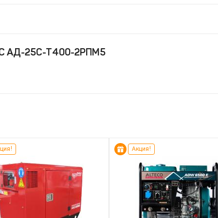
СС АД-25С-Т400-2РПМ5
ция!
Акция!