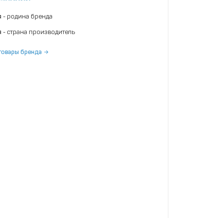
я
- родина бренда
я
- страна производитель
товары бренда