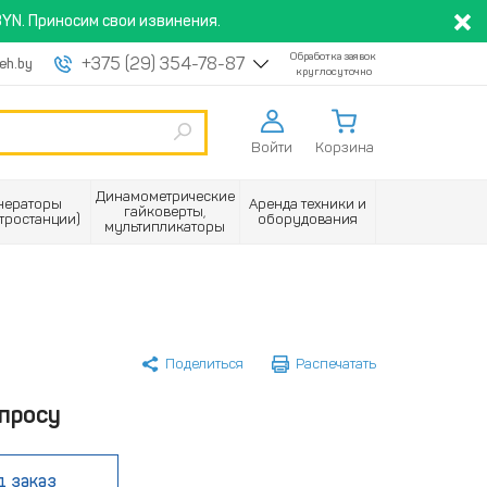
YN. Приносим свои извинения.
Обработка заявок
+375 (29) 354-78-87
eh.by
круглосуточно
Войти
Корзина
Динамометрические
нераторы
Аренда техники и
гайковерты,
ктростанции)
оборудования
мультипликаторы
Поделиться
Распечатать
просу
д заказ