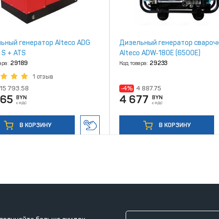
ьный генератор Alteco ADG
Дизельный генератор свароч
 S + ATS
Alteco ADW‑180E (6500Е)
ара:
29189
Код товара:
29233
1 отзыв
15 793.58
-4%
4 887.75
865
4 677
BYN
BYN
с НДС
с НДС
В КОРЗИНУ
В КОРЗИНУ