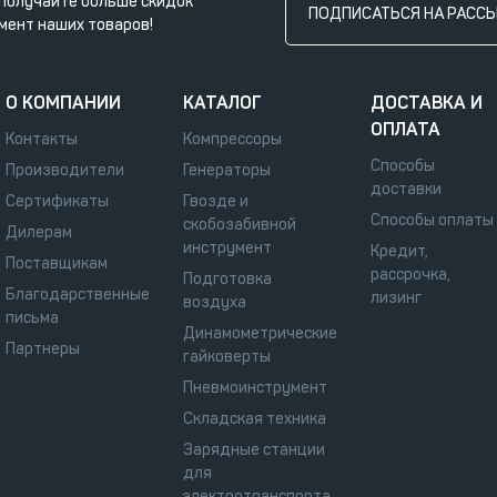
получайте больше скидок
ПОДПИСАТЬСЯ НА РАСС
мент наших товаров!
О КОМПАНИИ
КАТАЛОГ
ДОСТАВКА И
ОПЛАТА
Контакты
Компрессоры
Способы
Производители
Генераторы
доставки
Сертификаты
Гвозде и
Способы оплаты
скобозабивной
Дилерам
инструмент
Кредит,
Поставщикам
рассрочка,
Подготовка
Благодарственные
лизинг
воздуха
письма
Динамометрические
Партнеры
гайковерты
Пневмоинструмент
Складская техника
Зарядные станции
для
электротранспорта