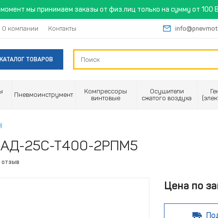
момент мы принимаем заказы от физ.лиц только на сумму от 100 B
О компании
Контакты
info@pnevmot
КАТАЛОГ ТОВАРОВ
ы
Компрессоры
Осушители
Ге
Пневмоинструмент
винтовые
сжатого воздуха
(эле
)
С АД-25С-Т400-2РПМ5
 отзыв
Цена по за
По