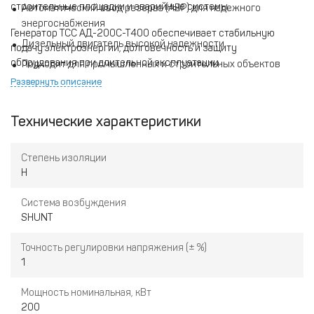
строительные площадки и аварийные системы.
Автоматический ввод резерва (АВР) для надежного
энергоснабжения
Генератор ТСС АД-200С-Т400 обеспечивает стабильную
Дизельный двигатель высокой надежности
подачу электроэнергии, долговечность и защиту
оборудования при длительной эксплуатации.
Подходит для промышленных и строительных объектов
Развернуть описание
Технические характеристики
Степень изоляции
H
Система возбуждения
SHUNT
Точность регулировки напряжения (± %)
1
Мощность номинальная, кВт
200