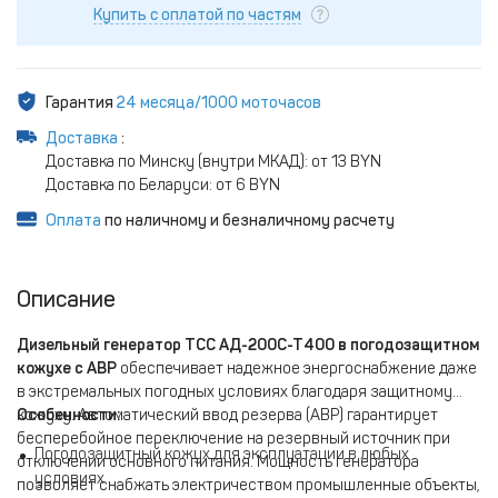
Купить с оплатой по частям
Гарантия
24 месяца/1000 моточасов
Доставка
:
Доставка по Минску (внутри МКАД): от 13 BYN
Доставка по Беларуси: от 6 BYN
Оплата
по наличному и безналичному расчету
Описание
Дизельный генератор ТСС АД-200С-Т400 в погодозащитном
кожухе с АВР
обеспечивает надежное энергоснабжение даже
в экстремальных погодных условиях благодаря защитному
кожуху. Автоматический ввод резерва (АВР) гарантирует
Особенности:
бесперебойное переключение на резервный источник при
Погодозащитный кожух для эксплуатации в любых
отключении основного питания. Мощность генератора
условиях
позволяет снабжать электричеством промышленные объекты,