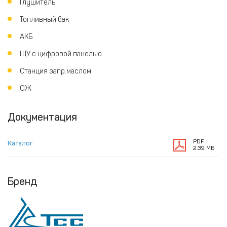
Глушитель
Топливный бак
АКБ
ЩУ с цифровой панелью
Станция запр.маслом
ОЖ
Документация
PDF
Каталог
2.39 МБ
Бренд