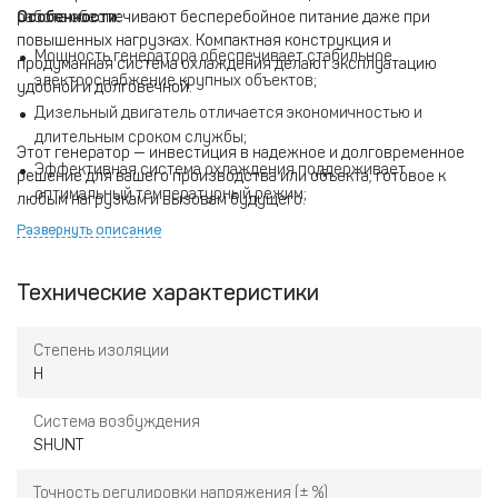
работа обеспечивают бесперебойное питание даже при
Особенности:
повышенных нагрузках. Компактная конструкция и
Мощность генератора обеспечивает стабильное
продуманная система охлаждения делают эксплуатацию
электроснабжение крупных объектов;
удобной и долговечной.
Дизельный двигатель отличается экономичностью и
длительным сроком службы;
Этот генератор — инвестиция в надежное и долговременное
Эффективная система охлаждения поддерживает
решение для вашего производства или объекта, готовое к
оптимальный температурный режим;
любым нагрузкам и вызовам будущего.
Надежная защита и удобная панель управления упрощают
Развернуть описание
эксплуатацию;
Компактный и эргономичный дизайн облегчает установку и
Технические характеристики
обслуживание.
Степень изоляции
H
Система возбуждения
SHUNT
Точность регулировки напряжения (± %)