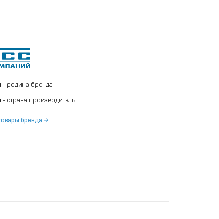
я
- родина бренда
я
- страна производитель
товары бренда