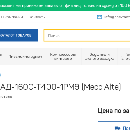
момент мы принимаем заказы от физ.лиц только на сумму от 100 B
О компании
Контакты
info@pnevmot
КАТАЛОГ ТОВАРОВ
ы
Компрессоры
Осушители
Ге
Пневмоинструмент
винтовые
сжатого воздуха
(эле
)
АД-160С-Т400-1РМ9 (Mecc Alte)
й отзыв
Цена по за
По