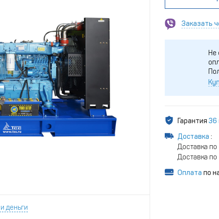
Заказать ч
Не 
опл
По
Куп
Гарантия
36
Доставка
:
Доставка по 
Доставка по 
Оплата
по н
и деньги