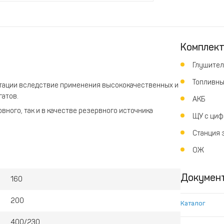
Комплек
Глушител
Топливны
атации вследствие применения высококачественных и
атов.
АКБ
вного, так и в качестве резервного источника
ЩУ с циф
Станция 
х двигателей.
ОЖ
Докумен
160
ельного топлива.
200
Каталог
400/230
луживания, в т.ч. замены фильтров и масла