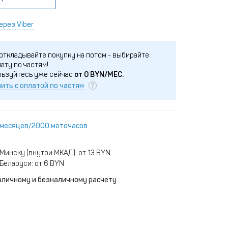
ерез Viber
откладывайте покупку на потом - выбирайте
ату по частям!
льзуйтесь уже сейчас
от
0
BYN/МЕС.
ить с оплатой по частям
 месяцев/2000 моточасов
Минску (внутри МКАД): от 13 BYN
Беларуси: от 6 BYN
аличному и безналичному расчету