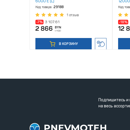
6000 Е (L)
12000
Код товара:
29188
Код тов
1 отзыв
-7%
3 107.61
-18%
2 866
12 
BYN
с НДС
В КОРЗИНУ
Подпишитесь и 
на весь ассорти