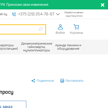
YN. Приносим свои извинения.
Обработка заявок
+375 (29) 354-78-87
eh.by
круглосуточно
Войти
Корзина
Динамометрические
нераторы
Аренда техники и
гайковерты,
ктростанции)
оборудования
мультипликаторы
Поделиться
Распечатать
просу
д заказ