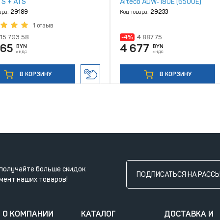
 S + ATS
Alteco ADW‑180E (6500Е)
ара:
29189
Код товара:
29233
1 отзыв
15 793.58
-4%
4 887.75
865
4 677
BYN
BYN
с НДС
с НДС
В КОРЗИНУ
В КОРЗИНУ
получайте больше скидок
ПОДПИСАТЬСЯ НА РАСС
мент наших товаров!
О КОМПАНИИ
КАТАЛОГ
ДОСТАВКА И