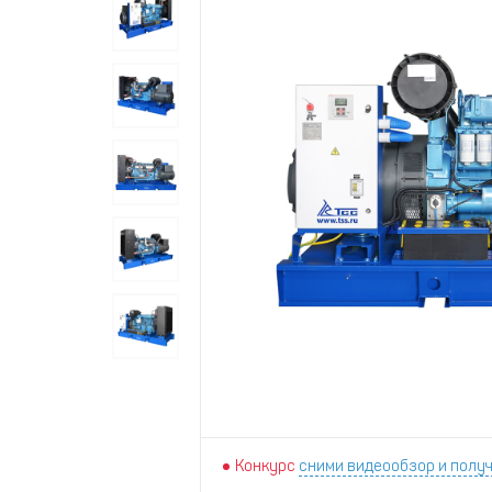
Конкурс
сними видеообзор и получ