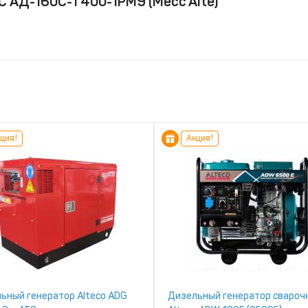
С АД-160С-Т400-1РМ9 (Mecc Alte)
ция!
Акция!
ьный генератор Alteco ADG
Дизельный генератор свароч