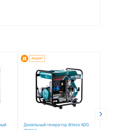
Акция!
Акция!
ный
Дизельный генератор Alteco ADG
Дизельный 