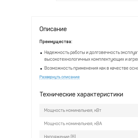
Описание
Преимущества:
Надежность работы и долговечность эксплу
высокотехнологичных комплектующих и агрег
Возможность применения как в качестве осно
электроснабжения.
Развернуть описание
Производятся на основе конструкций судовы
Увеличенный ресурс работы двигателей.
Технические характеристики
Эффективный запуск в холодное время года.
Мощность номинальная, кВт
Низкий расход топлива и моторного масла.
Неприхотливость к качеству российского диз
Мощность номинальная, кВА
Низкий уровень шума и вибраций.
Напряжение (В)
Увеличенная периодичность технического обс