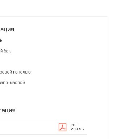
тация
ь
й бак
ровой панелью
запр. маслом
тация
PDF
2.39 МБ