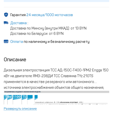
Гарантия
24 месяца/1000 моточасов
Доставка
:
Доставка по Минску (внутри МКАД): от 13 BYN
Доставка по Беларуси: от 6 BYN
Оплата
по наличному и безналичному расчету
Описание
Дизельная электростанция ТСС АД-150С-Т400-1РМ2 Engga 150
кВт на двигателе ЯМЗ-238ДИ ТСС Славянка TYz 210TS
применяется в качестве резервного или автономного
источника электроснабжения объектов общего назначения,
нуждающихся в сопоставимой электрической
мощности. Постоянными заказчиками ДЭС на основе
двигателей ЯМЗ являются такие структуры как МЧС, МВД,
Развернуть описание
крупнейшие предприятия ТЭК, АПК и других отраслей.