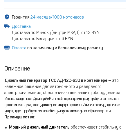
Гарантия
24 месяца/1000 моточасов
Доставка
:
Доставка по Минску (внутри МКАД): от 13 BYN
Доставка по Беларуси: от 6 BYN
Оплата
по наличному и безналичному расчету
Описание
Дизельный генератор ТСС АД-12С-230 в контейнере
— это
надежное решение для автономного и резервного
электроснабжения, обеспечивающее защиту оборудования от
внешних воздействий. Контейнерная конструкция снижает
Используется для промышленных предприятий,
уровень шума, защищает генератор от пыли и влаги, а также
строительных площадок, коммерческих объектов и других
упрощает транспортировку и установку на объекте.
мест, где требуется стабильная подача электроэнергии.
Преимущества:
Мощный дизельный двигатель
обеспечивает стабильную