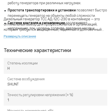
работу генератора при различных нагрузках.
Простота транспортировки и установки
позволяет быстро
перемещать генератор на объекты любой сложности.
Дизельный генератор ТСС АД-12С-230 в контейнере — это
Система контроля и сигнализации
отслеживает
оптимальный выбор для профессионалов и организаций,
напряжение, ток, уровень топлива, давление масла и
которым требуется защищенный, надежный и долговечный
температуру охлаждающей жидкости.
источник автономного электроснабжения.
Развернуть описание
Надёжность и долговечность
благодаря качественным
компонентам и проверенной конструкции.
Технические характеристики
Степень изоляции
Н
Система возбуждения
SHUNT
Точность регулировки напряжения (± %)
1
Мощность номинальная, кВт