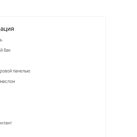
тация
ь
й бак
ровой панелью
 маслом
онтакт