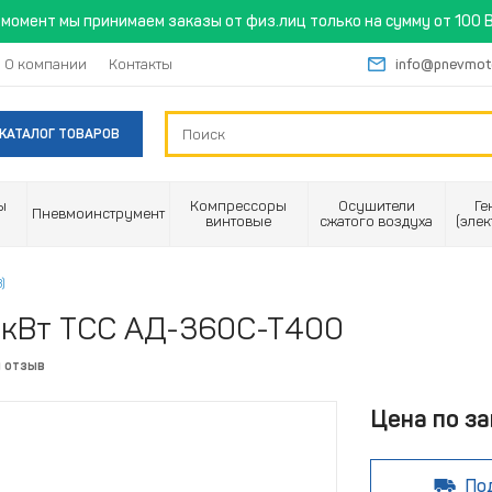
момент мы принимаем заказы от физ.лиц только на сумму от 100 B
О компании
Контакты
info@pnevmot
КАТАЛОГ ТОВАРОВ
ы
Компрессоры
Осушители
Ге
Пневмоинструмент
винтовые
сжатого воздуха
(эле
)
 кВт ТСС АД-360С-Т400
й отзыв
Цена по за
По