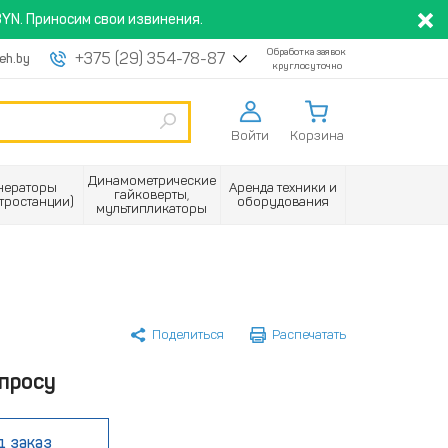
YN. Приносим свои извинения.
Обработка заявок
+375 (29) 354-78-87
eh.by
круглосуточно
Войти
Корзина
Динамометрические
нераторы
Аренда техники и
гайковерты,
ктростанции)
оборудования
мультипликаторы
Поделиться
Распечатать
просу
д заказ