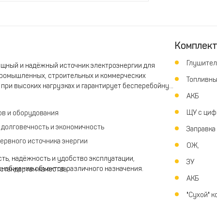
Комплек
Глушител
щный и надёжный источник электроэнергии для
промышленных, строительных и коммерческих
Топливны
 при высоких нагрузках и гарантирует бесперебойную
АКБ
ЩУ с циф
ов и оборудования
долговечность и экономичность
Заправка
зервного источника энергии
ОЖ,
ть, надёжность и удобство эксплуатации,
ЗУ
снабжение объектов различного назначения.
стандартам качества
АКБ
"Сухой" к