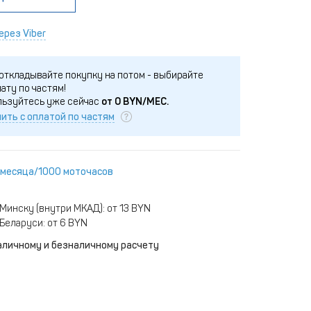
ерез Viber
откладывайте покупку на потом - выбирайте
ату по частям!
льзуйтесь уже сейчас
от
0
BYN/МЕС.
ить с оплатой по частям
 месяца/1000 моточасов
Минску (внутри МКАД): от 13 BYN
Беларуси: от 6 BYN
аличному и безналичному расчету