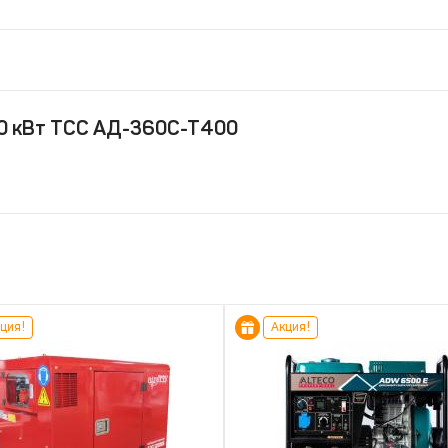
60 кВт ТСС АД-360С-Т400
ция!
Акция!