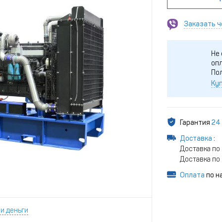
Заказать ч
Не 
опл
По
Куп
Гарантия
24
Доставка
:
Доставка по 
Доставка по 
Оплата
по н
и деньги