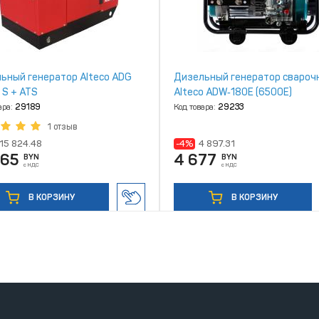
ьный генератор Alteco ADG
Дизельный генератор свароч
 S + ATS
Alteco ADW‑180E (6500Е)
ара:
29189
Код товара:
29233
1 отзыв
15 824.48
-4%
4 897.31
865
4 677
BYN
BYN
с НДС
с НДС
В КОРЗИНУ
В КОРЗИНУ