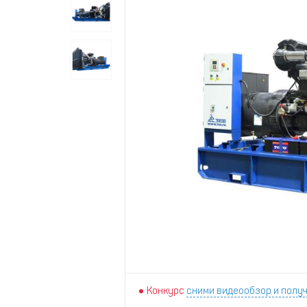
Конкурс
сними видеообзор и получ