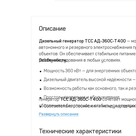
Описание
Дизельный генератор
Т
СС АД-360С-Т400
— мо
автономного и резервного электроснабжения 
объектов. Он обеспечивает стабильное питание
работу оборудования в любых условиях.
Особенности:
Мощность 360 кВт — для энергоёмких объект
Дизельный двигатель высокой надёжности — 
Возможность работы как основного, так и ре
Простое управление и обслуживание
Генератор
ТСС АД-360С-Т400
сочетает мощнос
обеспечивая безопасное и стабильное электро
Соответствие российским и международным 
Развернуть описание
Технические характеристики