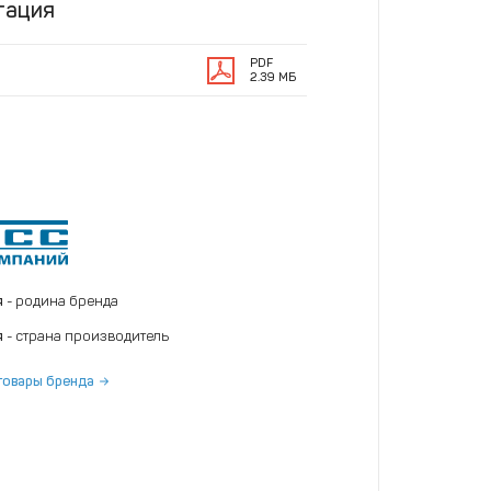
тация
PDF
2.39 МБ
я
- родина бренда
я
- страна производитель
товары бренда