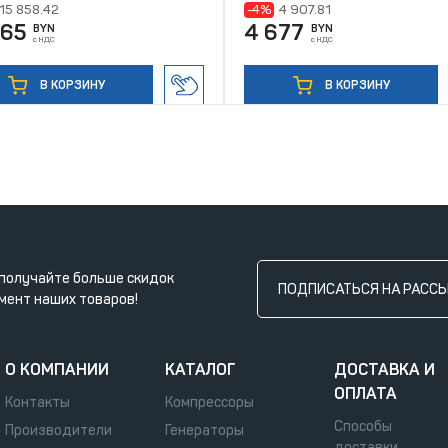
15 858.42
-4%
4 907.81
865
4 677
BYN
BYN
с НДС
с НДС
В КОРЗИНУ
В КОРЗИНУ
получайте больше скидок
ПОДПИСАТЬСЯ НА РАСС
мент наших товаров!
О КОМПАНИИ
КАТАЛОГ
ДОСТАВКА И
ОПЛАТА
Контакты
Компрессоры
Способы
Производители
Генераторы
доставки