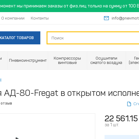
момент мы принимаем заказы от физ.лиц только на сумму от 100 B
О компании
Контакты
info@pnevmot
КАТАЛОГ ТОВАРОВ
ы
Компрессоры
Осушители
Ге
Пневмоинструмент
винтовые
сжатого воздуха
(эле
)
 АД-80-Fregat в открытом исполн
 отзыв
Сг
22 561.15
за 1 шт.