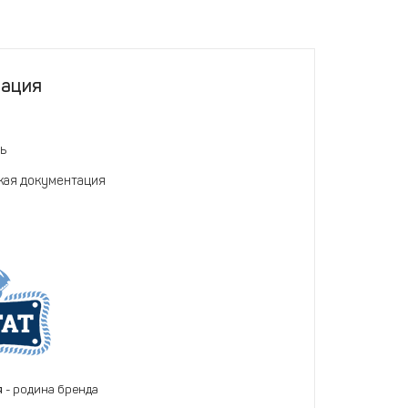
тация
ь
кая документация
я
- родина бренда