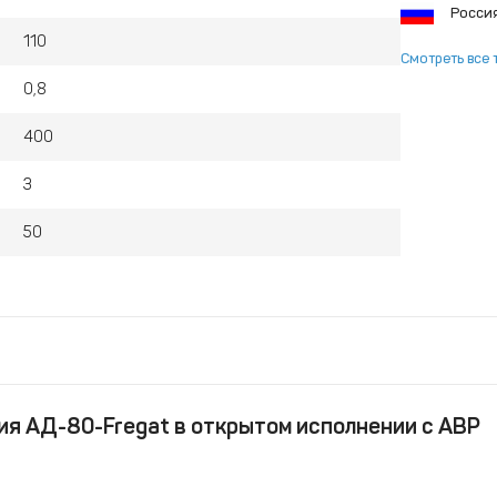
Росси
110
Смотреть все 
0,8
400
3
50
я АД-80-Fregat в открытом исполнении с АВР