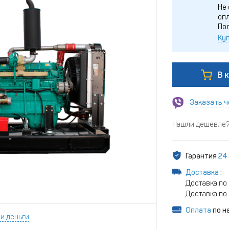
Не 
опл
По
Куп
В 
Заказать ч
Нашли дешевле? 
Гарантия
24
Доставка
:
Доставка по
Доставка по 
Оплата
по н
и деньги