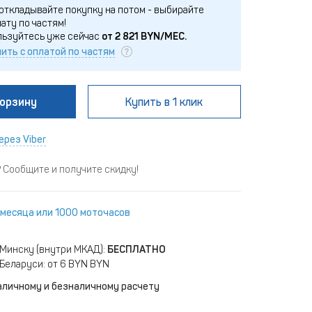
откладывайте покупку на потом - выбирайте
ату по частям!
льзуйтесь уже сейчас
от
2 821
BYN/МЕС.
ить с оплатой по частям
корзину
Купить
в 1 клик
ерез Viber
Сообщите и получите скидку!
 месяца или 1000 моточасов
 Минску (внутри МКАД):
БЕСПЛАТНО
Беларуси: от 6 BYN BYN
аличному и безналичному расчету