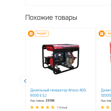
Похожие товары
Акция!
Ак
ektor
Дизельный генератор Alteco ADG
Дизел
6000 Е (L)
12000
Код товара:
29188
Код тов
1 отзыв