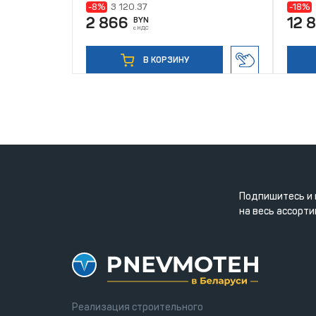
-8%
3 120.37
-18%
2 866
12 
BYN
с НДС
В КОРЗИНУ
Подпишитесь и 
на весь ассорти
Реализация строительного