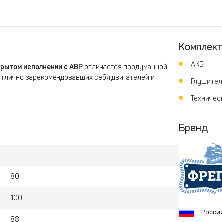
Комплек
АКБ
крытом исполнении с АВР
отличается продуманной
отлично зарекомендовавших себя двигателей и
Глушител
т прекрасно справится с функцией резервного,
Техничес
троснабжения для:
нных, роддомов и других заведений медицинской
Бренд
струмента и строительного оборудования.
80
азовой отрасли.
100
изация с выносным АВР, подробности уточняйте.
Росси
88