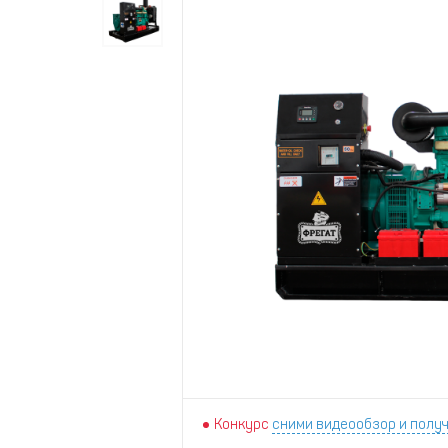
Конкурс
сними видеообзор и получ