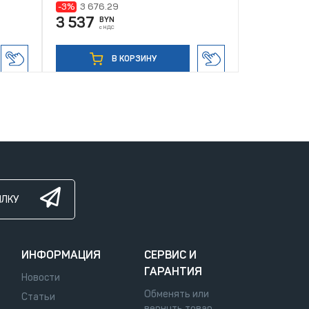
-3%
3 676.29
-6%
3 875.1
3 537
3 623
BYN
BY
с НДС
с Н
В КОРЗИНУ
ЫЛКУ
ИНФОРМАЦИЯ
СЕРВИС И
ГАРАНТИЯ
Новости
Обменять или
Статьи
вернуть товар