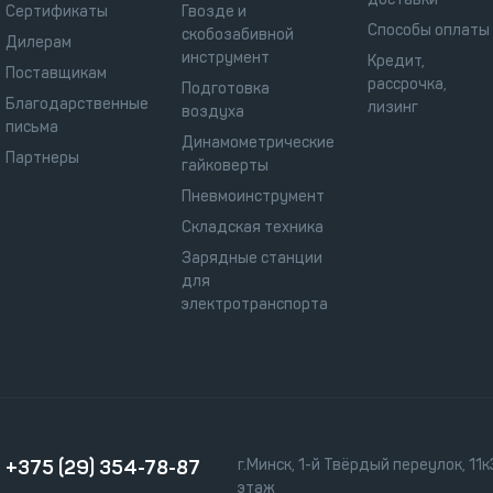
Сертификаты
Гвозде и
Способы оплаты
скобозабивной
Дилерам
инструмент
Кредит,
Поставщикам
рассрочка,
Подготовка
Благодарственные
лизинг
воздуха
письма
Динамометрические
Партнеры
гайковерты
Пневмоинструмент
Складская техника
Зарядные станции
для
электротранспорта
+375 (29) 354-78-87
г.Минск, 1-й Твёрдый переулок, 11к3
этаж