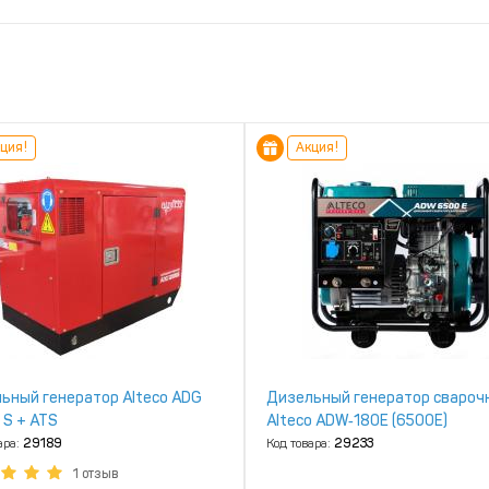
ция!
Акция!
ьный генератор Alteco ADG
Дизельный генератор свароч
 S + ATS
Alteco ADW‑180E (6500Е)
ара:
29189
Код товара:
29233
1 отзыв