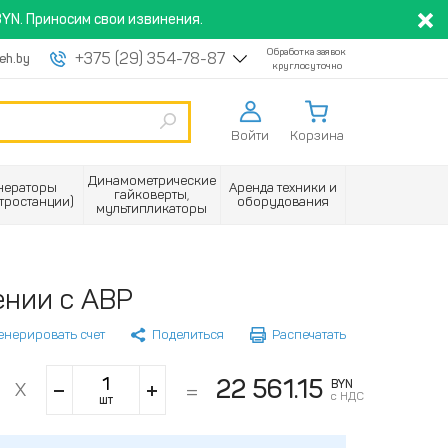
YN. Приносим свои извинения.
Обработка заявок
+375 (29) 354-78-87
eh.by
круглосуточно
Войти
Корзина
Динамометрические
нераторы
Аренда техники и
гайковерты,
ктростанции)
оборудования
мультипликаторы
ении с АВР
енерировать счет
Поделиться
Распечатать
22 561.15
BYN
с НДС
шт