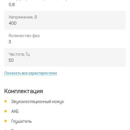
0,8
Вспомогательная дизельная электростанция 20 кВт - удачное
решение для объектов, где перебои источников снабжения
Напряжение, В
электроэнергии происходят нечасто, а наличие резервного
400
питания крайне необходимо в рамках проекта или иных
требований.
Количество фаз
3
Частота, Гц
50
Показать все характеристики
Комплектация
Звукоизоляционный кожух
АКБ
Глушитель