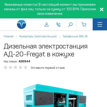
Уважаемые клиенты! В настоящий момент мы принимаем
заказы от физ.лиц только на сумму от 100 BYN. Приносим
свои извинения.
Главная
Генераторы (электростанции)
Трехфазные (380 В)
Дизельная электростанция
АД-20-Fregat в кожухе
Код товара:
426944
Оставьте первый отзыв