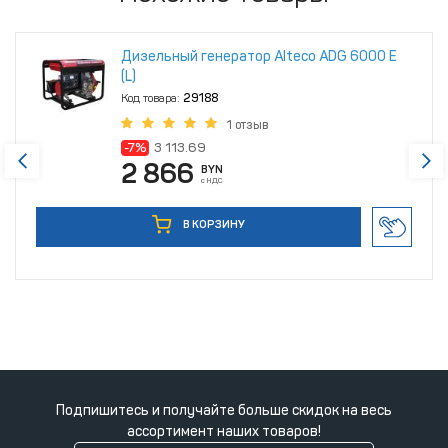
Дизельный генератор Alteco ADG 6000 Е
(L)
Код товара:
29188
1 отзыв
-7%
3 113.69
2 866
BYN
с НДС
В КОРЗИНУ
Подпишитесь и получайте больше скидок на весь
ассортимент наших товаров!