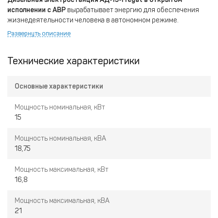
исполнении с АВР
вырабатывает энергию для обеспечения
жизнедеятельности человека в автономном режиме.
Генератор такого типа мощности эффективен, экономичен и
Развернуть описание
безопасен в работе, поэтому широко применяется во всех
отраслях, где необходима именно непрерывность
Технические характеристики
деятельности.
Достоинства использования дизель-генератора:
Основные характеристики
простота монтажа
напряжение на нагрузку передается напрямую без
Мощность номинальная, кВт
доп.устройств
15
Используется во многих сферах жизнедеятельности
Мощность номинальная, кВА
человека: складских помещениях, железнодорожной сфере,
18,75
строительных и промышленных сооружениях. ДГУ 15 кВт
необходима для непрерывной работы небольших
Мощность максимальная, кВт
предприятий, связанных с медицинской деятельностью.
16,8
Способен работать беспрерывно и бесперебойно
продолжительное время.
Мощность максимальная, кВА
21