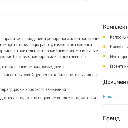
Комплек
Колесный
 справится с созданием резервного электропитания
антирует стабильную работу в качестве главного
Вилка дл
ервисе, строительстве, аварийными службами, а так
лючения бытовых приборов или строительного
Инструкц
Гарантий
, с воздушным типом охлаждения
печивант высокий уровень стабильности выходного
Докумен
перегрузок и короткого замыкания
Каталог
догрева воздуха во впускном коллекторе, которая
ых температурах.
тролирует параметры работы станции и, при
Бренд
исле по перегрузке или по низкому уровню масла)
мого уровня на панели управления загорается