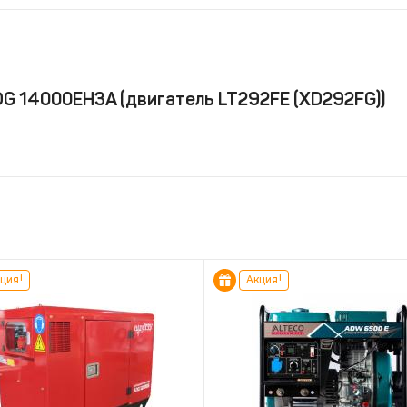
DG 14000EH3A (двигатель LT292FE (XD292FG))
ция!
Акция!