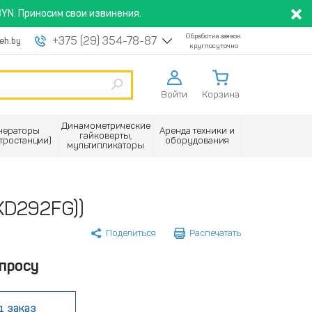
YN. Приносим свои извинения.
Обработка заявок
+375 (29) 354-78-87
eh.by
круглосуточно
Войти
Корзина
Динамометрические
нераторы
Аренда техники и
гайковерты,
ктростанции)
оборудования
мультипликаторы
XD292FG))
Поделиться
Распечатать
просу
д заказ