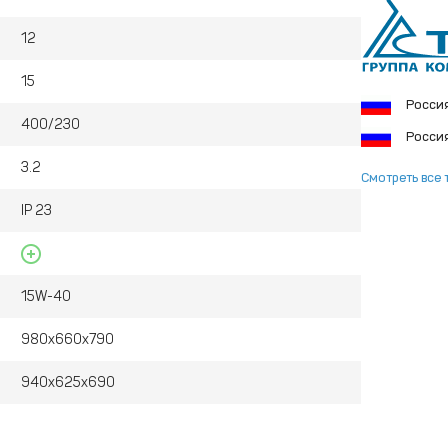
12
вает автономную работу агрегата в течение 10 часов,
15
т осуществлять визуальный контроль остатка
Росси
400/230
Росси
нь вибраций, что исключает преждевременный износ
3.2
Смотреть все 
нтролировать основные параметры работы:
IP 23
15W-40
980х660х790
940х625х690