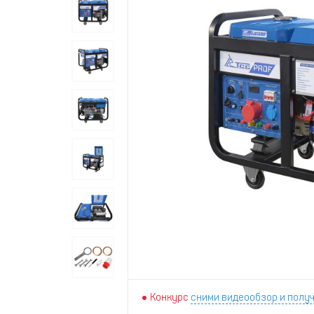
Конкурс
сними видеообзор и получ