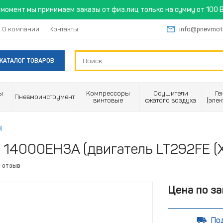
момент мы принимаем заказы от физ.лиц только на сумму от 100 B
О компании
Контакты
info@pnevmot
КАТАЛОГ ТОВАРОВ
ы
Компрессоры
Осушители
Ге
Пневмоинструмент
винтовые
сжатого воздуха
(эле
)
 14000EH3A (двигатель LT292FE (
й отзыв
Цена по за
По