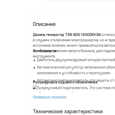
Описание
Дизель генератор TSS SDG 14000EH3A
отлично
в случаях отключения электроэнергии, но и гар
источника питания, может применяться в автос
же на предприятиях малого бизнеса, для подк
Особенности:
инструмента.
Двигатель двухцилиндровый четырехтактный
Автоматический регулятор напряжения обес
напряжения и устойчивость к перегрузкам
Автоматический выключатель для защиты от 
Расшифровка кодового обозначения
Предпусковой подогреватель. Это система по
обеспечивает легкий запуск при отрицательн
Развернуть описание
Электронная система аварийной защиты (кон
необходимости, выключит генератор, в том ч
Технические характеристики
При понижении давления масла ниже допусти