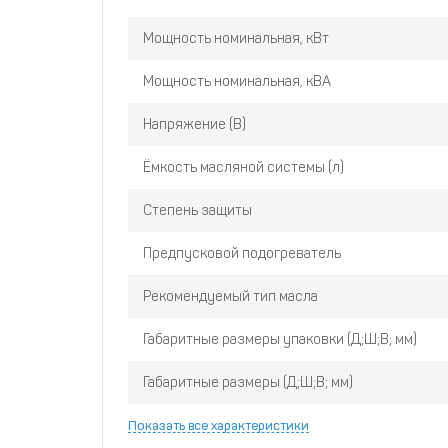
сигнальная лампа
Мощность номинальная, кВт
Топливный бак увеличенного объема обеспечи
с учетом обеспечения режима охлаждения
Мощность номинальная, кВА
Встроенный датчик уровня топлива позволяе
топлива в баке
Напряжение (В)
Специальные демпферы минимизируют урове
Ёмкость масляной системы (л)
внутренних деталей и узлов
Многофункциональный дисплей позволяет ко
Степень защиты
напряжение, частоту и наработку моточасов
Предпусковой подогреватель
Рекомендуемый тип масла
Габаритные размеры упаковки (Д;Ш;В; мм)
Габаритные размеры (Д;Ш;В; мм)
Показать все характеристики