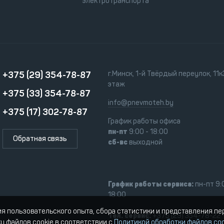
электротранспорта
+375 (29) 354-78-87
г.Минск, 1-й Твёрдый переулок, 11к3
этаж
+375 (33) 354-78-87
info@pnevmoteh.by
+375 (17) 302-78-87
График работы офиса
пн-пт
9:00 - 18:00
Обратная связь
сб-вс
выходной
График работы сервиса:
пн-пт 9:
18:00
ия пользовательского опыта, сбора статистики и представления п
Тел. сервис:
+375 (29) 354-78-22
ку файлов cookie в соответствии с
Политикой обработки файлов coo