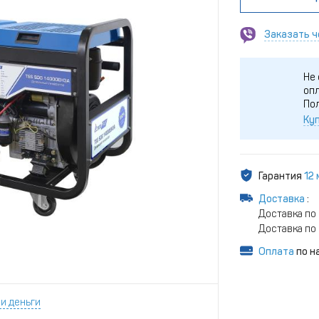
Заказать ч
Не 
опл
По
Куп
Гарантия
12
Доставка
:
Доставка по 
Доставка по 
Оплата
по н
и деньги