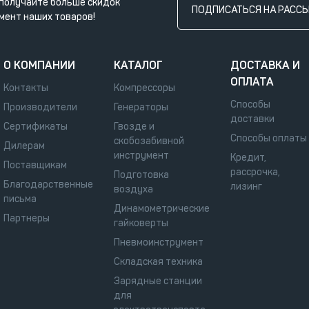
получайте больше скидок
ПОДПИСАТЬСЯ НА РАСС
мент наших товаров!
О КОМПАНИИ
КАТАЛОГ
ДОСТАВКА И
ОПЛАТА
Контакты
Компрессоры
Способы
Производители
Генераторы
доставки
Сертификаты
Гвозде и
Способы оплаты
скобозабивной
Дилерам
инструмент
Кредит,
Поставщикам
рассрочка,
Подготовка
Благодарственные
лизинг
воздуха
письма
Динамометрические
Партнеры
гайковерты
Пневмоинструмент
Складская техника
Зарядные станции
для