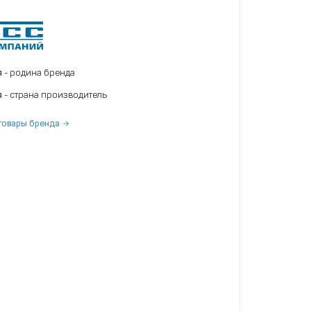
я
- родина бренда
я
- страна производитель
товары бренда