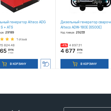
ьный генератор Alteco ADG
Дизельный генератор свароч
 S + ATS
Alteco ADW‑180E (6500Е)
ара:
29189
Код товара:
29233
1 отзыв
15 824.48
-4%
4 897.31
865
4 677
BYN
BYN
с НДС
с НДС
В КОРЗИНУ
В КОРЗИНУ