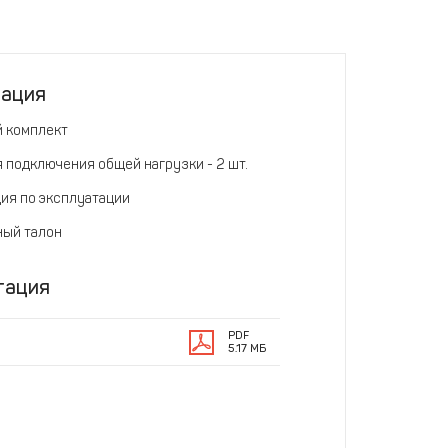
тация
 комплект
я подключения общей нагрузки - 2 шт.
ия по эксплуатации
ный талон
тация
PDF
5.17 МБ