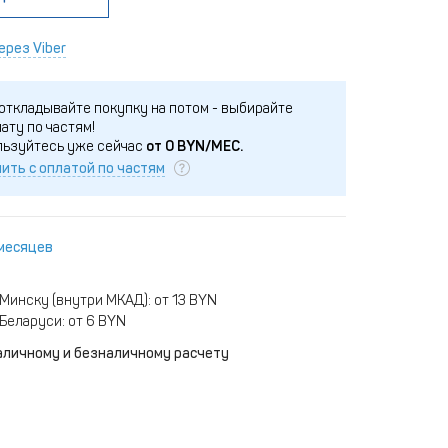
ерез Viber
откладывайте покупку на потом - выбирайте
ату по частям!
льзуйтесь уже сейчас
от
0
BYN/МЕС.
ить с оплатой по частям
 месяцев
Минску (внутри МКАД): от 13 BYN
Беларуси: от 6 BYN
аличному и безналичному расчету