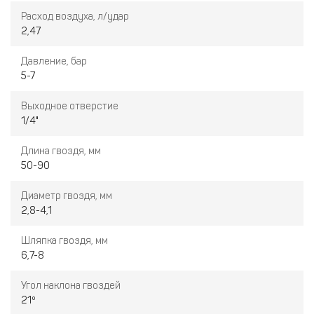
Расход воздуха, л/удар
2,47
Давление, бар
5-7
Выходное отверстие
1/4"
Длина гвоздя, мм
50-90
Диаметр гвоздя, мм
2,8-4,1
Шляпка гвоздя, мм
6,7-8
Угол наклона гвоздей
21º