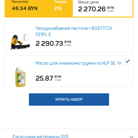
Экономия
Скидка
Ваша цена
2 270.26
46.34
BYN
2
%
BYN
с НДС
Гвоздезабивной пистолет BOSTITCH
F21PL-E
2 290.73
BYN
с НДС
Масло для пневмоинструмента HLP 32, 1л
25.87
BYN
с НДС
КУПИТЬ НАБОР
Расходные материалы (20)