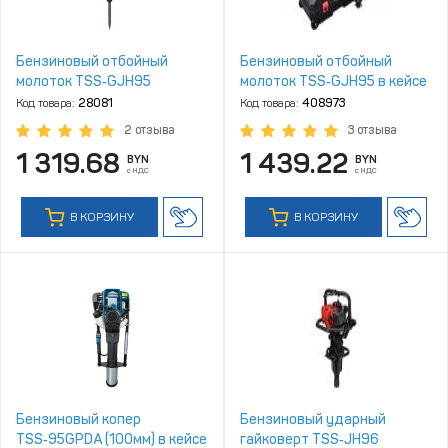
Бензиновый отбойный
Бензиновый отбойный
молоток TSS‑GJH95
молоток TSS‑GJH95 в кейсе
Код товара:
28081
Код товара:
408973
2 отзыва
3 отзыва
1 319.68
1 439.22
BYN
BYN
с НДС
с НДС
В КОРЗИНУ
В КОРЗИНУ
Бензиновый копер
Бензиновый ударный
TSS‑95GPDA (100мм) в кейсе
гайковерт TSS‑JH96