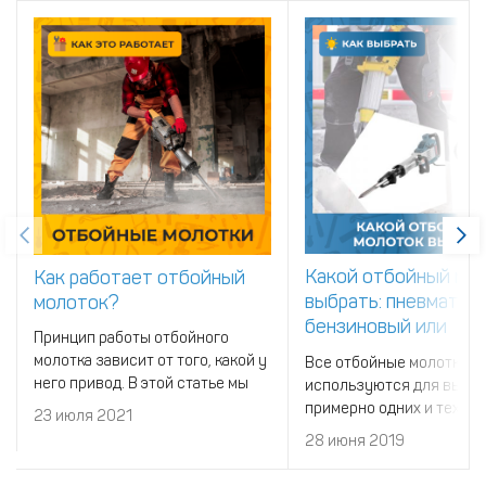
Какой отбойный мо
Как работает отбойный
выбрать: пневматич
молоток?
бензиновый или
Принцип работы отбойного
электрический
молотка зависит от того, какой у
Все отбойные молотки
него привод. В этой статье мы
используются для выпо
рассмотрим, как работают
примерно одних и тех же
23 июля 2021
пневматические, электрические,
По этой причине не всег
28 июня 2019
бензиновые и гидравлические
очевидно, как отбойный 
отбойные молотки.
выбрать для выполнения