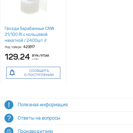
Гвозди барабанные CNW
31/100 RI с кольцевой
накаткой / 2400шт //
For‑Est
Код товара:
423317
129.24
BYN
/УПАК
с НДС
СООБЩИТЬ
О ПОСТУПЛЕНИИ
Полезная информация
Ответы на вопросы
Производители