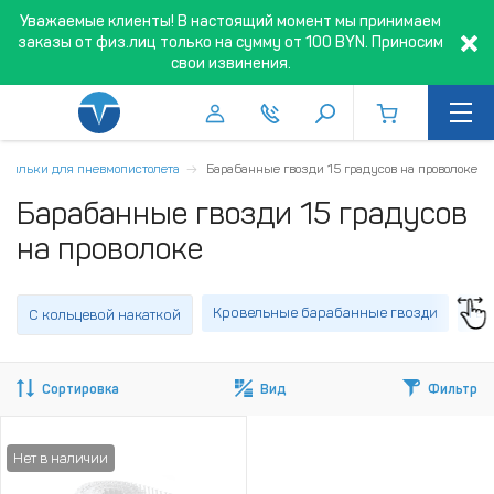
Уважаемые клиенты! В настоящий момент мы принимаем
заказы от физ.лиц только на сумму от 100 BYN. Приносим
свои извинения.
 шпильки для пневмопистолета
Барабанные гвозди 15 градусов на проволоке
Барабанные гвозди 15 градусов
на проволоке
Кровельные барабанные гвозди
Гво
С кольцевой накаткой
Сортировка
Вид
Фильтр