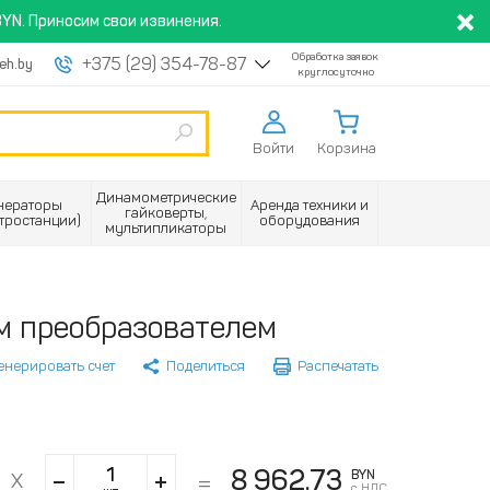
YN. Приносим свои извинения.
Обработка заявок
+375 (29) 354-78-87
eh.by
круглосуточно
Войти
Корзина
Динамометрические
нераторы
Аренда техники и
гайковерты,
ктростанции)
оборудования
мультипликаторы
ым преобразователем
енерировать счет
Поделиться
Распечатать
8 962.73
BYN
с НДС