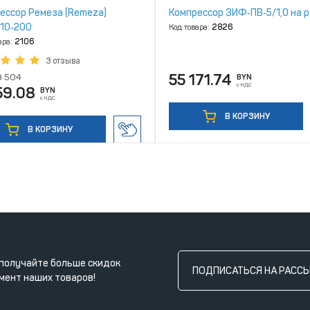
ессор Ремеза (Remeza)
Компрессор ЗИФ‑ПВ‑5/1,0 на 
10‑200
Код товара:
2826
ара:
2106
3 отзыва
55 171.74
9 504
BYN
с НДС
59.08
BYN
с НДС
В КОРЗИНУ
В КОРЗИНУ
получайте больше скидок
ПОДПИСАТЬСЯ НА РАСС
мент наших товаров!