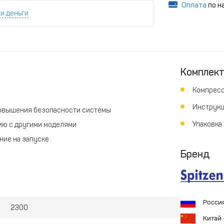
Оплата
по н
и деньги
Комплек
Компресс
Инструкц
повышения безопасности системы
Упаковка
ию с другими моделями
ние на запуске
Бренд
 баке с маслом – оборудование прекратит работу по
ичин ошибок и анализа
выключения
Росси
2300
мировать события на неделю вперед
Китай