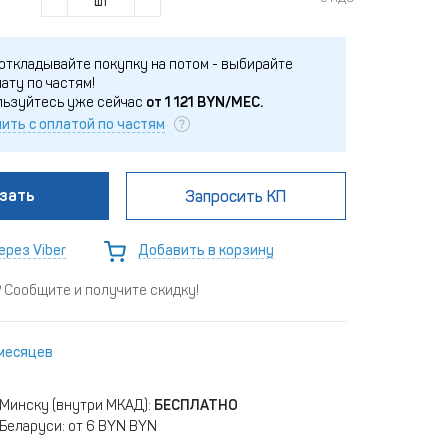
шт
откладывайте покупку на потом - выбирайте
ату по частям!
льзуйтесь уже сейчас
от
1 121
BYN/МЕС.
ить с оплатой по частям
зать
Запросить КП
ерез Viber
Добавить в корзину
Сообщите и получите скидку!
 месяцев
 Минску (внутри МКАД):
БЕСПЛАТНО
Беларуси: от 6 BYN BYN