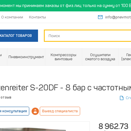
момент мы принимаем заказы от физ.лиц только на сумму от 100 B
О компании
Контакты
info@pnevmot
КАТАЛОГ ТОВАРОВ
ы
Компрессоры
Осушители
Ге
Пневмоинструмент
винтовые
сжатого воздуха
(эле
enreiter S-20DF - 8 бар с частотн
 отзыв
Сг
я консультация
Выезд специалиста
8 962.73