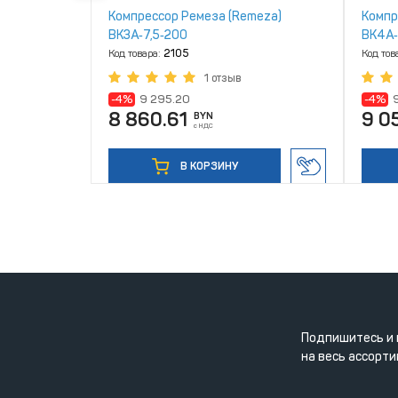
emeza
Компрессор Ремеза (Remeza)
Компр
лем
ВК3А‑7,5‑200
ВК4А‑
Код товара:
2105
Код тов
1 отзыв
-4%
9 295.20
-4%
8 860.61
9 0
BYN
с НДС
В КОРЗИНУ
Подпишитесь и 
на весь ассорти