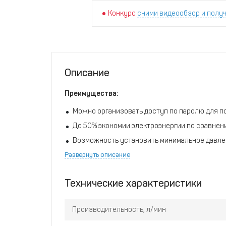
Конкурс
сними видеообзор и получ
Описание
Преимущества:
Можно организовать доступ по паролю для 
До 50% экономии электроэнергии по сравнен
Возможность установить минимальное давле
Развернуть описание
Встроенная защита от увеличения давления в
сигналу до включения предохранителя
Сохраняет историю неполадок для поиска пр
Технические характеристики
Возможность автоматического включения и 
Производительность, л/мин
Встроенный таймер с возможностью програм
Два режима работы – ночной и дневной