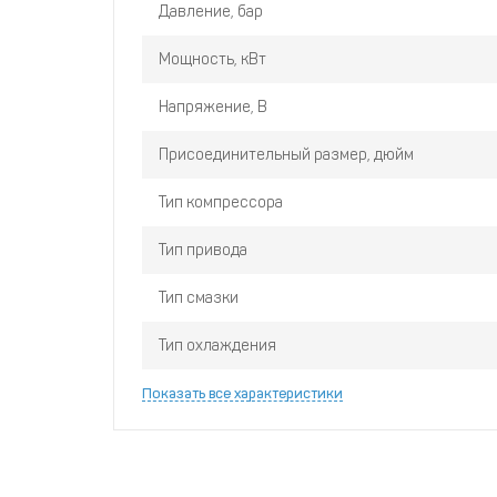
Давление, бар
Настройка удаленного доступа к контроллер
Мощность, кВт
Полноцветный сенсорный контроллер для уд
Мягкий пуск
Напряжение, В
Постоянное поддерживание давления на одн
Присоединительный размер, дюйм
Снижение себестоимости продукции на 20% в
Электродвигатель на постоянных магнитах не
Тип компрессора
обслуживании.
Тип привода
Тип смазки
Тип охлаждения
Показать все характеристики