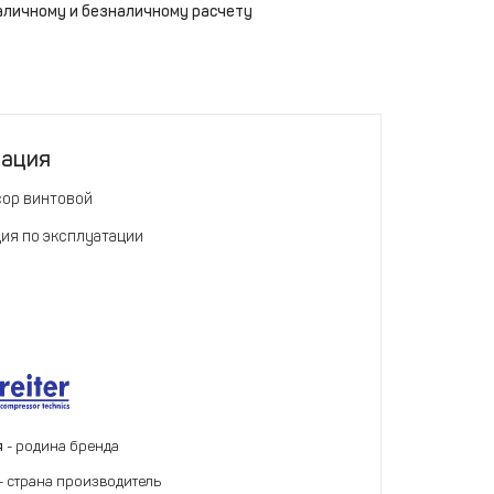
аличному и безналичному расчету
тация
ор винтовой
ия по эксплуатации
я
- родина бренда
- страна производитель