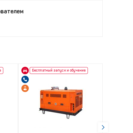
ователем
е
Бесплатный запуск и обучение
Акция!