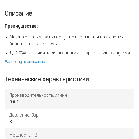
Описание
Преимущества:
Можно организовать доступ по паролю для повышения
безопасности системы
До 50% экономии электроэнергии по сравнению с другими
моделями
Развернуть описание
Возможность установить минимальное давление на запуске
Встроенная защита от увеличения давления в баке с
Технические характеристики
маслом – оборудование прекратит работу по сигналу до
включения предохранителя
Производительность, л/мин
Сохраняет историю неполадок для поиска причин ошибок и
1000
анализа
Давление, бар
Возможность автоматического включения и выключения
8
Встроенный таймер с возможностью программировать
события на неделю вперед
Мощность, кВт