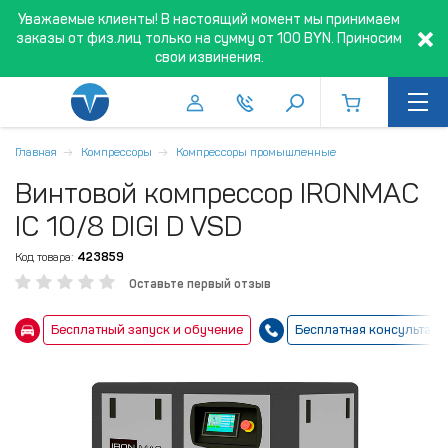
Уважаемые клиенты! В настоящий момент мы принимаем
заказы от физ.лиц только на сумму от 100 BYN. Приносим
свои извинения.
Главная
Компрессоры
Компрессоры промышленные
Винтовой компрессор IRONMAC
IC 10/8 DIGI D VSD
Код товара:
423859
Оставьте первый отзыв
Бесплатный запуск и обучение
Бесплатная консультаци