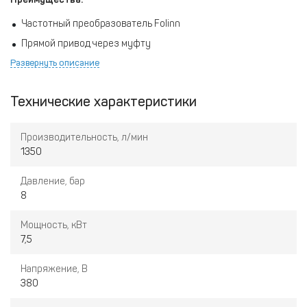
Частотный преобразователь Folinn
Прямой привод через муфту
Развернуть описание
Низкие вибрационные нагрузки
Простота в обслуживании
Технические характеристики
Двигатель IP 65
КПД 99,8%
Производительность, л/мин
Плавный пуск звезда - треугольник
1350
Интуитивный и русифицированный контроллер
Давление, бар
8
Мощность, кВт
7,5
Напряжение, В
380