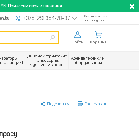
YN. Приносим свои извинения.
Обработка заявок
+375 (29) 354-78-87
eh.by
круглосуточно
Войти
Корзина
Динамометрические
нераторы
Аренда техники и
гайковерты,
ктростанции)
оборудования
мультипликаторы
Поделиться
Распечатать
просу