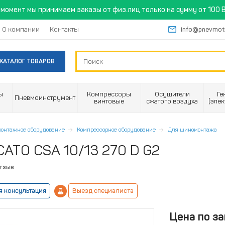
момент мы принимаем заказы от физ.лиц только на сумму от 100 B
О компании
Контакты
info@pnevmot
КАТАЛОГ ТОВАРОВ
ы
Компрессоры
Осушители
Ге
Пневмоинструмент
винтовые
сжатого воздуха
(эле
онтажное оборудование
Компрессорное оборудование
Для шиномонтажа
CATO CSA 10/13 270 D G2
отзыв
я консультация
Выезд специалиста
Цена по за