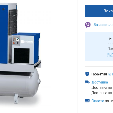
Зака
Заказать ч
Не 
опл
По
Куп
Гарантия
12
Доставка
:
Доставка по 
Доставка по 
Оплата
по н