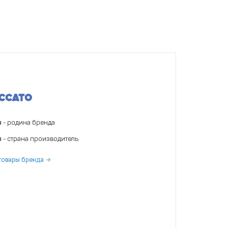
я
- родина бренда
я
- страна производитель
товары бренда