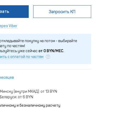
зать
Запросить КП
ерез Viber
откладывайте покупку на потом - выбирайте
ату по частям!
льзуйтесь уже сейчас
от
0
BYN/МЕС.
ить с оплатой по частям
 месяцев
Минску (внутри МКАД): от 13 BYN
Беларуси: от 6 BYN
аличному и безналичному расчету