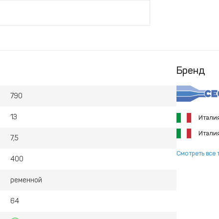
Бренд
790
13
Итали
Итали
7,5
Смотреть все 
400
ременной
64