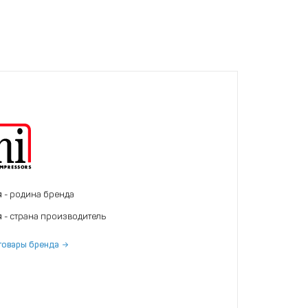
я
- родина бренда
я
- страна производитель
товары бренда