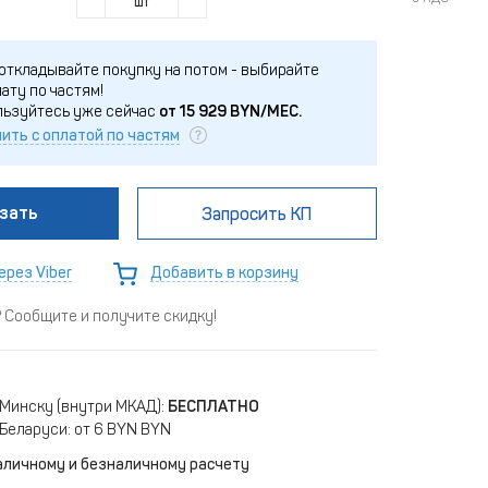
шт
откладывайте покупку на потом - выбирайте
ату по частям!
льзуйтесь уже сейчас
от
15 929
BYN/МЕС.
ить с оплатой по частям
зать
Запросить КП
ерез Viber
Добавить в корзину
Сообщите и получите скидку!
 Минску (внутри МКАД):
БЕСПЛАТНО
Беларуси: от 6 BYN BYN
аличному и безналичному расчету