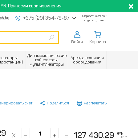
YN. Приносим свои извинения.
Обработка заявок
+375 (29) 354-78-87
eh.by
круглосуточно
Войти
Корзина
Динамометрические
нераторы
Аренда техники и
гайковерты,
ктростанции)
оборудования
мультипликаторы
енерировать счет
Поделиться
Распечатать
29
127 430.29
BYN
с НДС