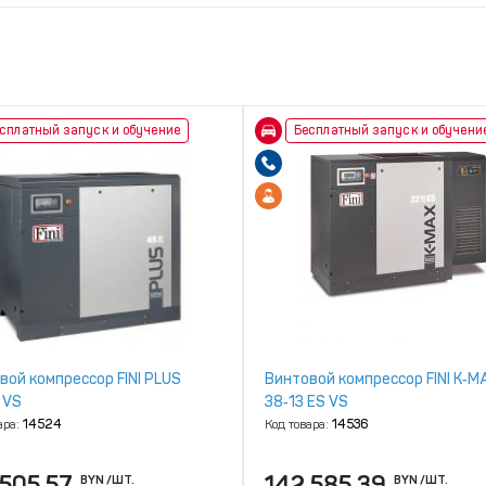
сплатный запуск и обучение
Бесплатный запуск и обучени
вой компрессор FINI PLUS
Винтовой компрессор FINI K‑M
 VS
38‑13 ES VS
ара:
14524
Код товара:
14536
 505.57
142 585.39
BYN
/ШТ.
BYN
/ШТ.