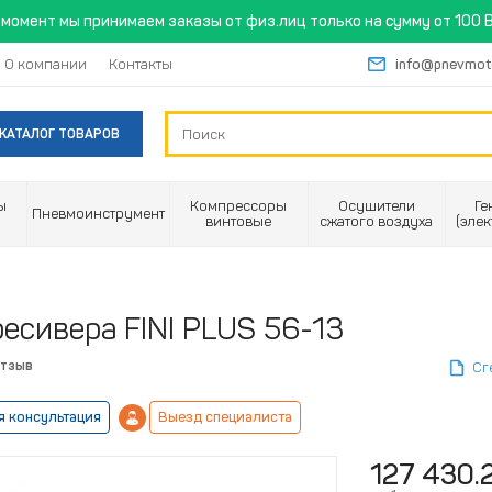
момент мы принимаем заказы от физ.лиц только на сумму от 100 B
О компании
Контакты
info@pnevmot
КАТАЛОГ ТОВАРОВ
ы
Компрессоры
Осушители
Ге
Пневмоинструмент
винтовые
сжатого воздуха
(эле
есивера FINI PLUS 56-13
отзыв
Сг
я консультация
Выезд специалиста
127 430.