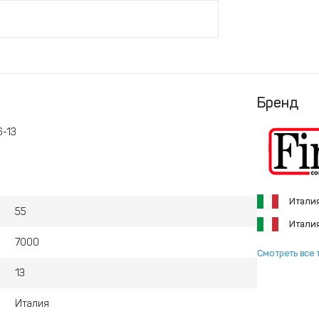
Бренд
6-13
Итали
55
Итали
7000
Смотреть все 
13
Италия