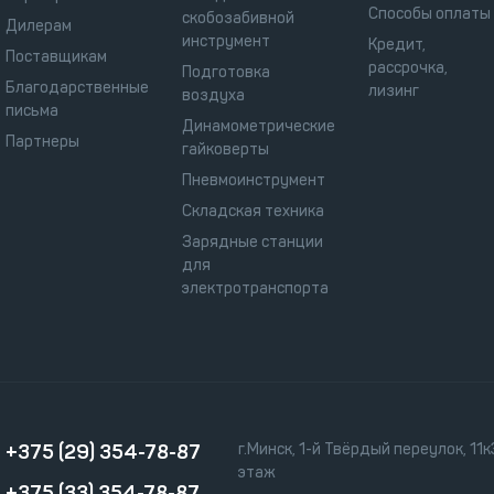
Способы оплаты
скобозабивной
Дилерам
инструмент
Кредит,
Поставщикам
рассрочка,
Подготовка
Благодарственные
лизинг
воздуха
письма
Динамометрические
Партнеры
гайковерты
Пневмоинструмент
Складская техника
Зарядные станции
для
электротранспорта
+375 (29) 354-78-87
г.Минск, 1-й Твёрдый переулок, 11к3
этаж
+375 (33) 354-78-87