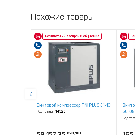
Похожие товары
бучение
Бесплатный запуск и обучение
Бе
NI K‑MAX
Винтовой компрессор FINI PLUS 31‑10
Винто
56‑08
Код товара:
14323
Код тов
59 157.35
165
BYN
/ШТ.