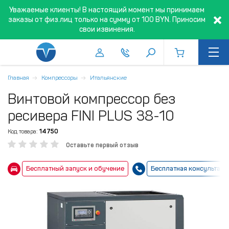
Уважаемые клиенты! В настоящий момент мы принимаем
заказы от физ.лиц только на сумму от 100 BYN. Приносим
свои извинения.
Главная
Компрессоры
Итальянские
Винтовой компрессор без
ресивера FINI PLUS 38-10
Код товара:
14750
Оставьте первый отзыв
Бесплатный запуск и обучение
Бесплатная консультаци