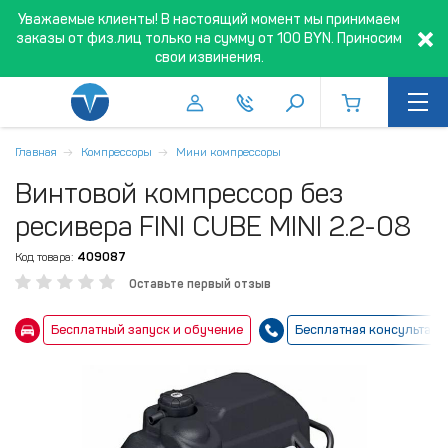
Уважаемые клиенты! В настоящий момент мы принимаем
заказы от физ.лиц только на сумму от 100 BYN. Приносим
свои извинения.
Главная
Компрессоры
Мини компрессоры
Винтовой компрессор без
ресивера FINI CUBE MINI 2.2-08
Код товара:
409087
Оставьте первый отзыв
Бесплатный запуск и обучение
Бесплатная консультаци