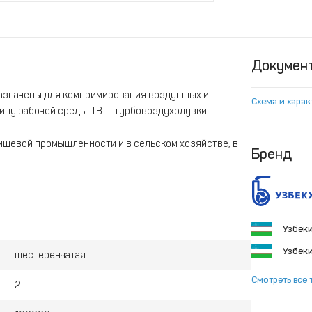
Докумен
азначены для компримирования воздушных и
Схема и хара
ипу рабочей среды: ТВ — турбовоздуходувки.
ищевой промышленности и в сельском хозяйстве, в
Бренд
Узбек
Узбек
шестеренчатая
Смотреть все 
2