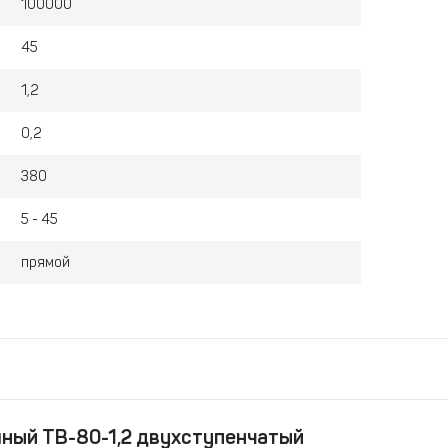
100000
45
1,2
0,2
380
5 - 45
прямой
ный ТВ-80-1,2 двухступенчатый