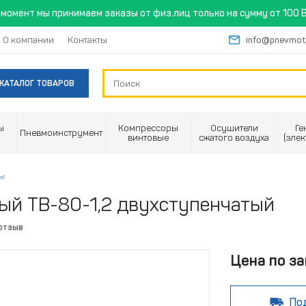
момент мы принимаем заказы от физ.лиц только на сумму от 100 B
О компании
Контакты
info@pnevmot
КАТАЛОГ ТОВАРОВ
ы
Компрессоры
Осушители
Ге
Пневмоинструмент
винтовые
сжатого воздуха
(эле
ры
ый ТВ-80-1,2 двухступенчатый
 отзыв
Цена по за
По