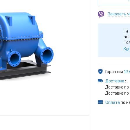
Заказать ч
Не 
опл
По
Куп
Гарантия
12
Доставка
:
Доставка по 
Доставка по 
Оплата
по н