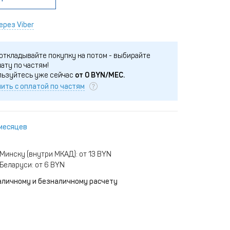
ерез Viber
откладывайте покупку на потом - выбирайте
ату по частям!
льзуйтесь уже сейчас
от
0
BYN/МЕС.
ить с оплатой по частям
 месяцев
Минску (внутри МКАД): от 13 BYN
Беларуси: от 6 BYN
аличному и безналичному расчету