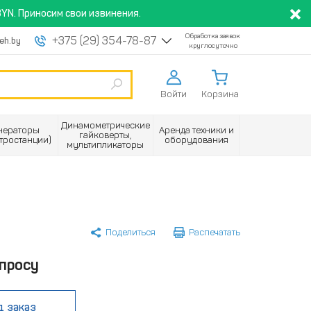
YN. Приносим свои извинения.
Обработка заявок
+375 (29) 354-78-87
eh.by
круглосуточно
Войти
Корзина
Динамометрические
нераторы
Аренда техники и
гайковерты,
ктростанции)
оборудования
мультипликаторы
Поделиться
Распечатать
просу
д заказ