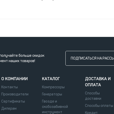
получайте больше скидок
ПОДПИСАТЬСЯ НА РАСС
мент наших товаров!
О КОМПАНИИ
КАТАЛОГ
ДОСТАВКА И
ОПЛАТА
Контакты
Компрессоры
Способы
Производители
Генераторы
доставки
Сертификаты
Гвозде и
Способы оплаты
скобозабивной
Дилерам
инструмент
Кредит,