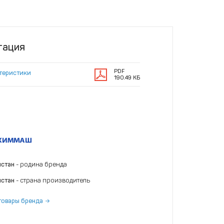
тация
PDF
ктеристики
190.49 КБ
истан
- родина бренда
истан
- страна производитель
товары бренда