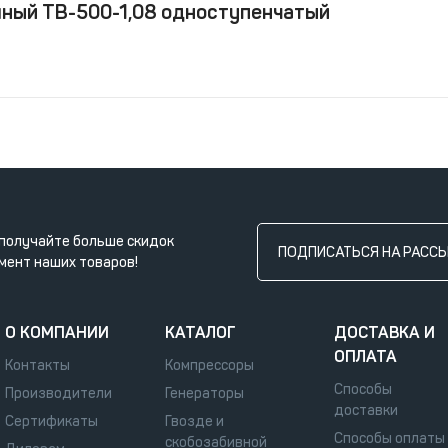
ный ТВ-500-1,08 одноступенчатый
получайте больше скидок
ПОДПИСАТЬСЯ НА РАСС
мент наших товаров!
О КОМПАНИИ
КАТАЛОГ
ДОСТАВКА И
ОПЛАТА
Контакты
Компрессоры
Способы
Производители
Генераторы
доставки
Сертификаты
Гвозде и
Способы оплаты
скобозабивной