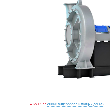
Конкурс
сними видеообзор и получи деньги