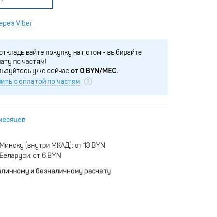
ерез Viber
откладывайте покупку на потом - выбирайте
ату по частям!
льзуйтесь уже сейчас
от
0
BYN/МЕС.
ить с оплатой по частям
 месяцев
Минску (внутри МКАД): от 13 BYN
Беларуси: от 6 BYN
аличному и безналичному расчету