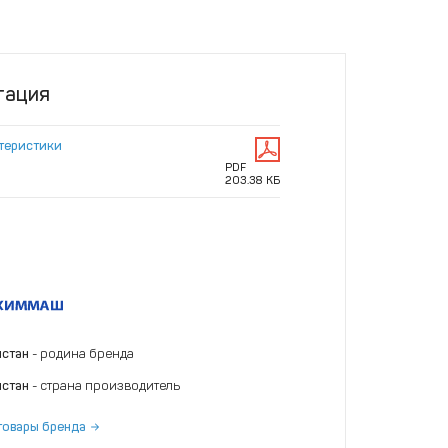
тация
ктеристики
PDF
203.38 КБ
истан
- родина бренда
истан
- страна производитель
товары бренда