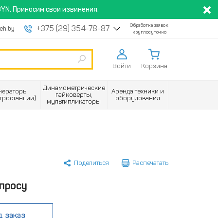
YN. Приносим свои извинения.
Обработка заявок
+375 (29) 354-78-87
eh.by
круглосуточно
Войти
Корзина
Динамометрические
нераторы
Аренда техники и
гайковерты,
ктростанции)
оборудования
мультипликаторы
Поделиться
Распечатать
просу
д заказ