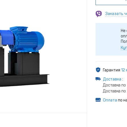
Заказать ч
Не 
опл
По
Куп
Гарантия
12
Доставка
:
Доставка по 
Доставка по 
Оплата
по н