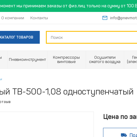
момент мы принимаем заказы от физ.лиц только на сумму от 100 B
О компании
Контакты
info@pnevmot
КАТАЛОГ ТОВАРОВ
ы
Компрессоры
Осушители
Ге
Пневмоинструмент
винтовые
сжатого воздуха
(эле
ры
ый ТВ-500-1,08 одноступенчатый
 отзыв
Цена по за
По