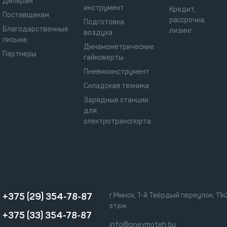
Дилерам
инструмент
Кредит,
Поставщикам
рассрочка,
Подготовка
Благодарственные
лизинг
воздуха
письма
Динамометрические
Партнеры
гайковерты
Пневмоинструмент
Складская техника
Зарядные станции
для
электротранспорта
+375 (29) 354-78-87
г.Минск, 1-й Твёрдый переулок, 11к3
этаж
+375 (33) 354-78-87
info@pnevmoteh.by