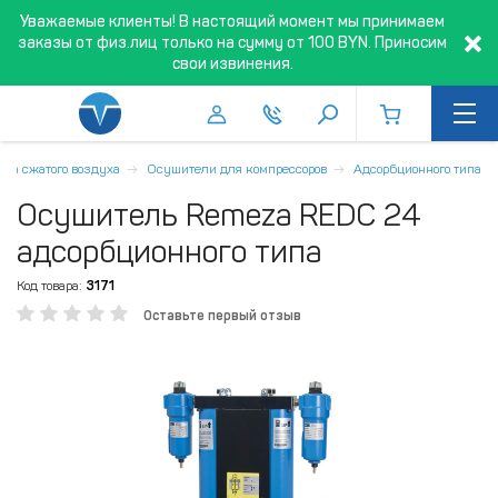
Уважаемые клиенты! В настоящий момент мы принимаем
заказы от физ.лиц только на сумму от 100 BYN. Приносим
свои извинения.
вка сжатого воздуха
Осушители для компрессоров
Адсорбционного типа
Осушитель Remeza REDC 24
адсорбционного типа
Код товара:
3171
Оставьте первый отзыв