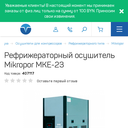
Уважаемые клиенты! В настоящий момент мы принимаем
заказы от физ.лиц только на сумму от 100 BYN. Приносим
свои извинения.
оздуха
Осушители для компрессоров
Рефрижераторного типа
Mikropor
Рефрижераторный осушитель
Mikropor MKE-23
Код товара:
407117
Оставьте первый отзыв