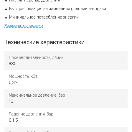
Низкий перепад давления
Быстрая реакция на изменения условий нагрузки
Минимальное потребление энергии
Развернуть описание
Хладагент озон неразрушающийся во всех моделях
Самая современная конструкция теплообменника
обеспечивает максимальную экономию затрат среди
Технические характеристики
конкурентов
Осушители имеют систему анти замораживания, что
Производительность, л/мин
позволяет работать при «0» нагрузках
380
Мощность, кВт
0,32
Максимальное давление, бар
16
Падение давления, бар
0,115