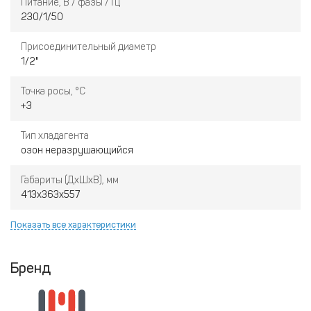
Питание, В / фазы / Гц
230/1/50
Присоединительный диаметр
1/2"
Точка росы, °C
+3
Тип хладагента
озон неразрушающийся
Габариты (ДхШхВ), мм
413х363х557
Показать все характеристики
Бренд