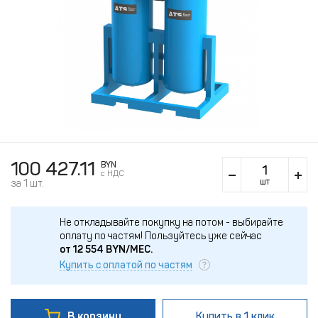
100 427.11
BYN
c НДС
шт
за 1 шт.
Не откладывайте покупку на потом - выбирайте
оплату по частям!
Пользуйтесь уже сейчас
от
12 554
BYN/МЕС.
Купить с оплатой по частям
В корзину
Купить
в 1 клик