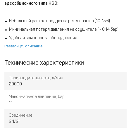
адсорбционного типа HGO:
Небольшой расход воздуха на регенерацию (10-15%)
Минимальная потеря давления на осушителе (~ 0,14 бар)
Удобная компоновка оборудования
Развернуть описание
Большой объем загрузочных емкостей, для лучшей
эффективности работы
Возможность установки таких опций, как
Технические характеристики
энергосбережения за счет контроля точки росы в режиме
реального времени, встроенной системы фильтрации и т.д.
Производительность, л/мин
20000
Максимальное давление, бар
11
Соединение
2 1/2"