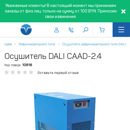
Уважаемые клиенты! В настоящий момент мы принимаем
заказы от физ.лиц только на сумму от 100 BYN. Приносим
свои извинения.
ессоров
Рефрижераторного типа
Осушители рефрижераторного типа DALI
Осушитель DALI CAAD-2.4
Код товара:
10616
Оставьте первый отзыв