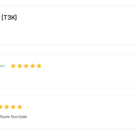
 (ТЗК)
ует
 была быстрая.