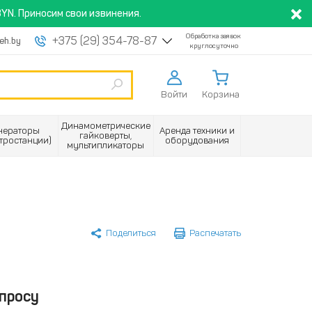
YN. Приносим свои извинения.
Обработка заявок
+375 (29) 354-78-87
eh.by
круглосуточно
Войти
Корзина
Динамометрические
нераторы
Аренда техники и
гайковерты,
ктростанции)
оборудования
мультипликаторы
Поделиться
Распечатать
просу