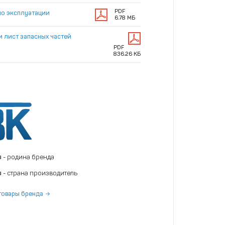
PDF
по эксплуатации
6.78 МБ
и лист запасных частей
PDF
836.26 КБ
я
- родина бренда
я
- страна производитель
товары бренда