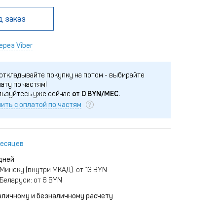
д заказ
ерез Viber
откладывайте покупку на потом - выбирайте
ату по частям!
льзуйтесь уже сейчас
от
0
BYN/МЕС.
ить с оплатой по частям
месяцев
дней
Минску (внутри МКАД): от 13 BYN
Беларуси: от 6 BYN
аличному и безналичному расчету