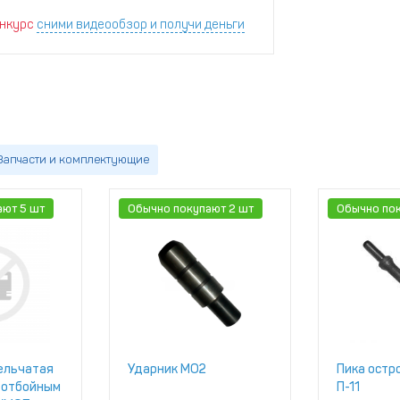
нкурс
сними видеообзор и получи деньги
Запчасти и комплектующие
ают 5 шт
Обычно покупают 2 шт
Обычно пок
ельчатая
Ударник МО2
Пика остр
 отбойным
П-11