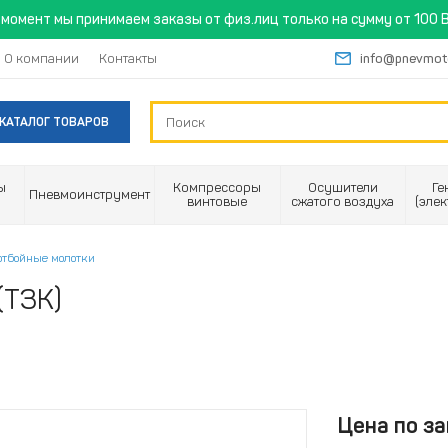
момент мы принимаем заказы от физ.лиц только на сумму от 100 B
О компании
Контакты
info@pnevmot
КАТАЛОГ ТОВАРОВ
ы
Компрессоры
Осушители
Ге
Пневмоинструмент
винтовые
сжатого воздуха
(эле
отбойные молотки
(ТЗК)
Цена по за