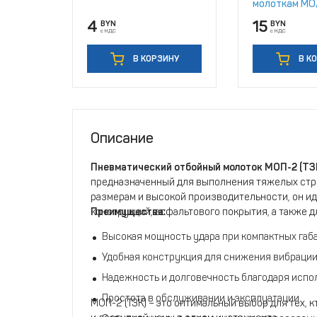
молоткам М
4
15
BYN
BYN
с НДС
с НДС
В КОРЗИНУ
В К
Описание
Пневматический отбойный молоток МОП-2 (ТЗ
предназначенный для выполнения тяжелых стро
размерам и высокой производительности, он и
конструкций, асфальтового покрытия, а также 
Преимущества:
Высокая мощность удара при компактных габа
Удобная конструкция для снижения вибрации 
Надежность и долговечность благодаря испо
Простота в обслуживании и эксплуатации.
МОП-2 (ТЗК) – это оптимальный выбор для тех,