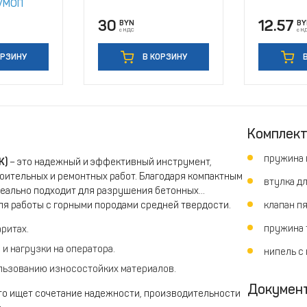
О/МОП
30
12.57
BYN
BY
с НДС
с Н
ОРЗИНУ
В КОРЗИНУ
В
Комплек
пружина 
К)
– это надежный и эффективный инструмент,
ительных и ремонтных работ. Благодаря компактным
втулка дл
деально подходит для разрушения бетонных
для работы с горными породами средней твердости.
клапан пя
пружина т
ритах.
и нагрузки на оператора.
нипель с 
льзованию износостойких материалов.
Докумен
 кто ищет сочетание надежности, производительности