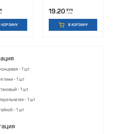
19.20
N
BYN
ДС
с НДС
 КОРЗИНУ
В КОРЗИНУ
тация
концевая - 1 шт
я пики - 1 шт
таковый - 1 шт
арельчатая - 1 шт
гайкой - 1 шт
тация