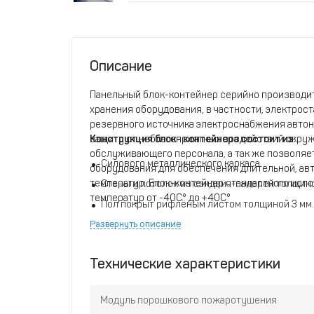
Описание
Панельный блок-контейнер серийно производит
хранения оборудования, в частности, электрос
резервного источника электроснабжения автон
защиту от неблагоприятных воздействий окр
Конструкция блок- контейнера состоит из:
обслуживающего персонала, а так же позволяе
Силового металлического каркаса
оборудования для обеспечения длительной, ав
температур. Блок-контейнер стандартного исп
Стены и потолок из сэндвич-панелей толщино
температур от -40С° до +40С°
Пол покрыт рифлёным листом толщиной 3 мм.
Развернуть описание
Входная стандартная дверь.
Дверь оборудована доводчиком.
Технические характеристики
Тип замка - с возможностью внутреннего зак
Отверстия для ввода-вывода кабелей.
Модуль порошкового пожаротушения