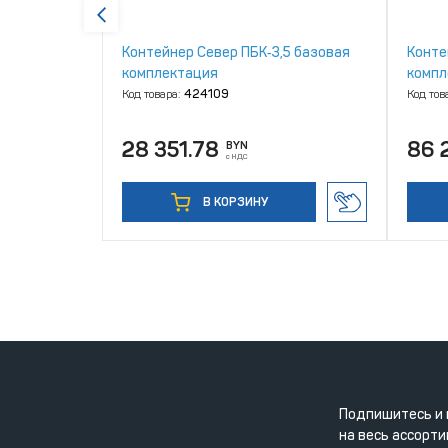
 базовая
Контейнер Север ПБК‑3,5 базовая
Конте
морского
комплектация
компл
Код товара:
424109
Код тов
28 351.78
86 
BYN
с НДС
В КОРЗИНУ
Подпишитесь и 
на весь ассорти