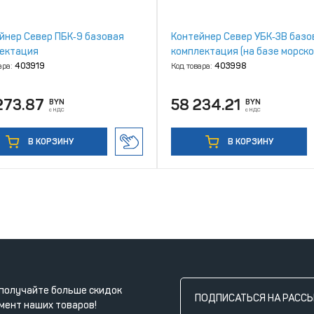
йнер Север ПБК‑9 базовая
Контейнер Север УБК‑3В базо
ектация
комплектация (на базе морско
контейнера)
ара:
403919
Код товара:
403998
273.87
58 234.21
BYN
BYN
с НДС
с НДС
В КОРЗИНУ
В КОРЗИНУ
получайте больше скидок
ПОДПИСАТЬСЯ НА РАСС
мент наших товаров!