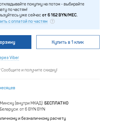
откладывайте покупку на потом - выбирайте
ату по частям!
льзуйтесь уже сейчас
от
6 162
BYN/МЕС.
ить с оплатой по частям
корзину
Купить
в 1 клик
ерез Viber
Сообщите и получите скидку!
 месяцев
 Минску (внутри МКАД):
БЕСПЛАТНО
Беларуси: от 6 BYN BYN
аличному и безналичному расчету