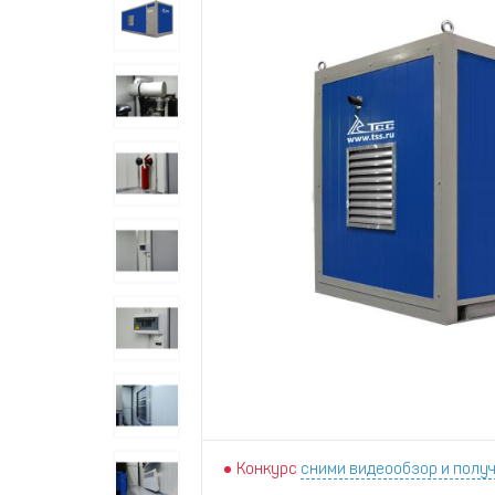
Конкурс
сними видеообзор и получ