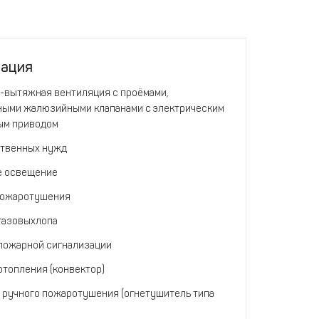
тация
-вытяжная вентиляция с проёмами,
ыми жалюзийными клапанами с электрическим
ым приводом
твенных нужд
е освещение
пожаротушения
газовыхлопа
пожарной сигнализации
отопления (конвектор)
 ручного пожаротушения (огнетушитель типа