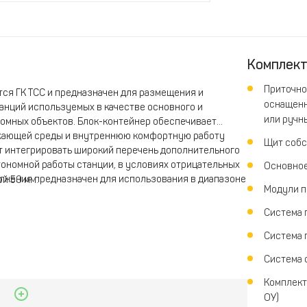
Комплек
Приточно
ся ГК ТСС и предназначен для размещения и
оснащенн
танций используемых в качестве основного и
или ручн
омных объектов. Блок-контейнер обеспечивает
ужающей среды и внутреннюю комфортную работу
Щит собс
т интегрировать широкий перечень дополнительного
тономной работы станции, в условиях отрицательных
Основно
олнения предназначен для использования в диапазоне
й 50 мм.
Модули 
Система 
Система 
рывания.
Система 
Комплект
ОУ)