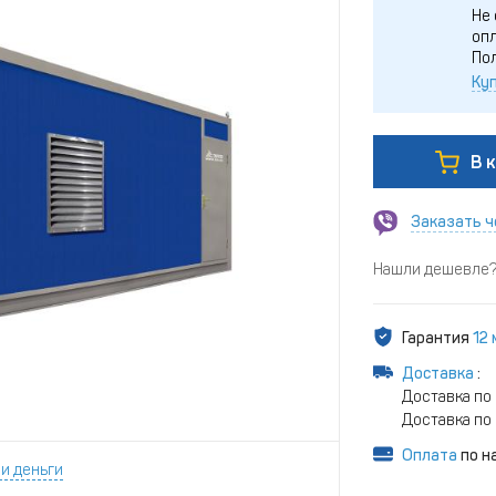
Не 
опл
По
Куп
В 
Заказать ч
Нашли дешевле? 
Гарантия
12
Доставка
:
Доставка по
Доставка по 
Оплата
по н
и деньги