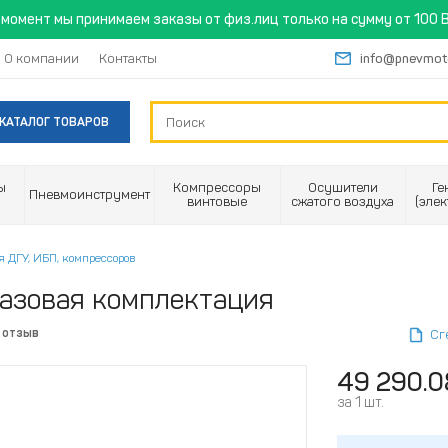
момент мы принимаем заказы от физ.лиц только на сумму от 100 B
О компании
Контакты
info@pnevmot
КАТАЛОГ ТОВАРОВ
ы
Компрессоры
Осушители
Ге
Пневмоинструмент
винтовые
сжатого воздуха
(эле
 ДГУ, ИБП, компрессоров
базовая комплектация
 отзыв
Сг
49 290.0
за 1 шт.