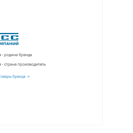
я
- родина бренда
я
- страна производитель
товары бренда