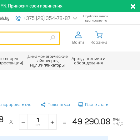
YN. Приносим свои извинения.
Обработка заявок
+375 (29) 354-78-87
eh.by
круглосуточно
Войти
Корзина
Динамометрические
нераторы
Аренда техники и
гайковерты,
ктростанции)
оборудования
мультипликаторы
енерировать счет
Поделиться
Распечатать
8
49 290.08
BYN
с НДС
шт