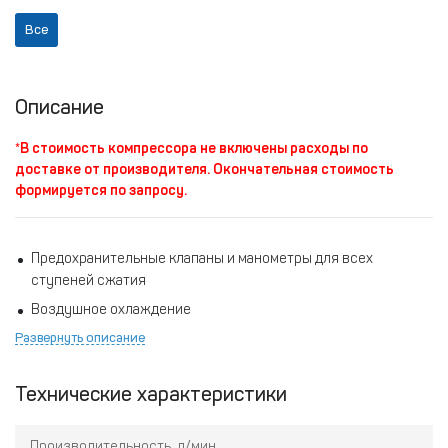
Все
Описание
*В стоимость компрессора не включены расходы по
доставке от производителя. Окончательная стоимость
формируется по запросу.
Предохранительные клапаны и манометры для всех
ступеней сжатия
Воздушное охлаждение
Развернуть описание
Необслуживаемый водомасляный сепаратор
Энергосберегающий электродвигатель
Технические характеристики
Система ременного привода с устройством натяжения
ремней
Производительность, л/мин
Манометр давления масла