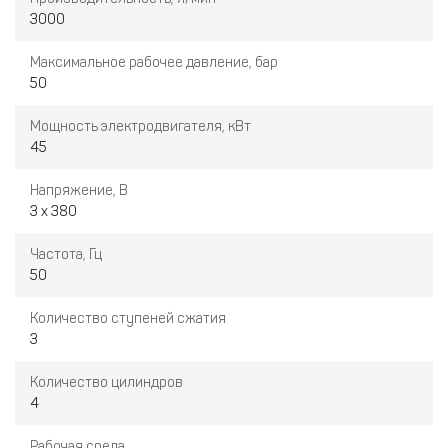
3000
Контроль давления масла в картере
Местная контрольная панель
Максимальное рабочее давление, бар
50
Электронная система управления
Стартер звезда-треугольник
Мощность электродвигателя, кВт
Щит управления для отдельного размещения
45
Компрессор собран на на раме, полностью обвязан и
Напряжение, В
установлен на виброопорах
3 x 380
Частота, Гц
50
Количество ступеней сжатия
3
Количество цилиндров
4
Рабочая среда